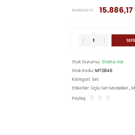
15.886,17
18.689,62 TL
SEPE
Stok Durumu
Stokta Var
Stok Kodu
MT2846
Kategori
Set
Etiketler
Üçlü Set Modelleri
,
M
Paylaş: