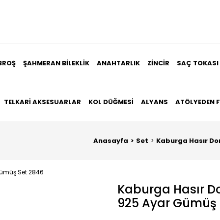
BROŞ
ŞAHMERAN BILEKLIK
ANAHTARLIK
ZINCIR
SAÇ TOKASI
TELKARI AKSESUARLAR
KOL DÜĞMESI
ALYANS
ATÖLYEDEN 
Anasayfa
Set
Kaburga Hasır Dor
Kaburga Hasır Do
925 Ayar Gümüş 