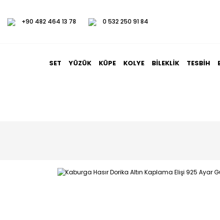
+90 482 464 13 78
0 532 250 91 84
SET
YÜZÜK
KÜPE
KOLYE
BILEKLIK
TESBIH