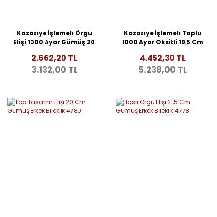
Kazaziye İşlemeli Örgü
Kazaziye İşlemeli Toplu
Elişi 1000 Ayar Gümüş 20
1000 Ayar Oksitli 19,5 Cm
Cm Erkek Bileklik 4838
Gümüş Erkek Bileklik
2.662,20 TL
4.452,30 TL
4832
3.132,00 TL
5.238,00 TL