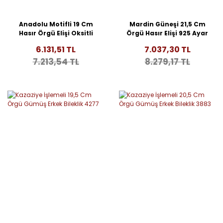
Anadolu Motifli 19 Cm
Mardin Güneşi 21,5 Cm
Hasır Örgü Elişi Oksitli
Örgü Hasır Elişi 925 Ayar
Gümüş Erkek Bileklik
Gümüş Erkek Bileklik
6.131,51 TL
7.037,30 TL
4358
4355
7.213,54 TL
8.279,17 TL