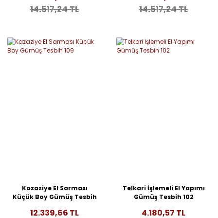
14.517,24 TL
14.517,24 TL
Kazaziye El Sarması
Telkari İşlemeli El Yapımı
Küçük Boy Gümüş Tesbih
Gümüş Tesbih 102
109
12.339,66 TL
4.180,57 TL