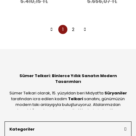
5.410,15 TL
5.656,07 TL
1
2
Sümer Telkari: Binlerce Yıllık Sanatın Modern
Tasarımları
Sümer Telkari olarak, 15. yüzyıldan beri Midyat’ta
Süryaniler
tarafından icra edilen kadim
Telkari
sanatını, günümüzün
modern takı anlayışıyla buluşturuyoruz. Atalarımızdan
devraldığımız bu mirası; kendi atölyelerimizde, dünya
standartlarında
925 ayar gümüş
kalitesiyle üretiyoruz.
Mardin’in tarihi dokusunu yansıtan geleneksel işlemeleri, her
Kategoriler
bütçeye uygun
indirimli gümüş fiyatları
ve
ücretsiz