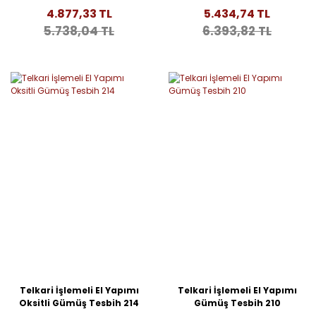
261
Tesbih 217
4.877,33 TL
5.434,74 TL
5.738,04 TL
6.393,82 TL
Telkari İşlemeli El Yapımı
Telkari İşlemeli El Yapımı
Oksitli Gümüş Tesbih 214
Gümüş Tesbih 210