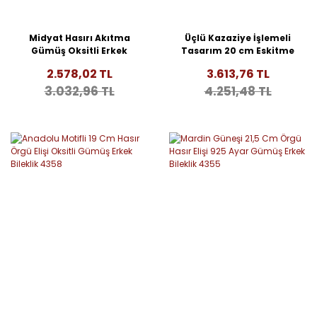
Midyat Hasırı Akıtma
Üçlü Kazaziye İşlemeli
Gümüş Oksitli Erkek
Tasarım 20 cm Eskitme
Bileklik 4718
Gümüş Erkek Bileklik
2.578,02 TL
3.613,76 TL
4608
3.032,96 TL
4.251,48 TL