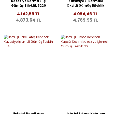
Kazaziye Sarma Elişi
Kazaziye El Sarması
Gümüş Bileklik 3220
Oksitli Gümüş Bileklik
2068
4.142,59 TL
4.054,46 TL
4.873,64 TL
4.769,95 TL
Usta İşi Hareli Ateş
Usta İşi Sıkma Kehribar