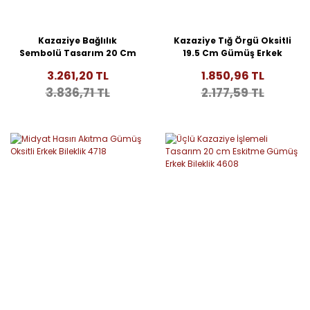
Kazaziye Bağlılık
Kazaziye Tığ Örgü Oksitli
Sembolü Tasarım 20 Cm
19.5 Cm Gümüş Erkek
Eskitme Gümüş Erkek
Bileklik 4737
3.261,20 TL
1.850,96 TL
Bileklik 4757
3.836,71 TL
2.177,59 TL