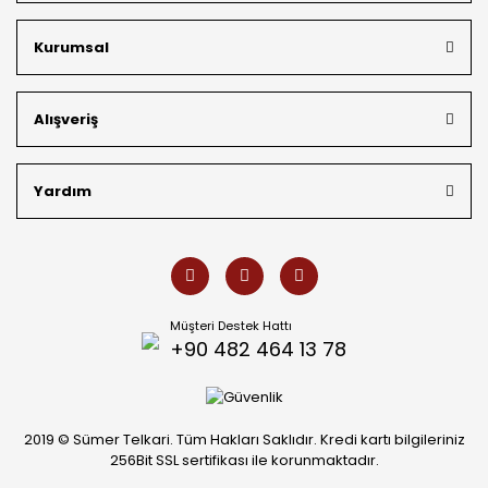
kargo avantajı
ile kapınıza getiriyoruz. Kendi bünyemizdeki
üretim gücümüzle, hem özel koleksiyonlarımızı hem de
Kurumsal
müşterilerimizin özel siparişlerini benzersiz bir titizlikle
hazırlıyor; köklü geçmişimizi geleceğin takı modasına
güvenle taşıyoruz.
Alışveriş
Yardım
Müşteri Destek Hattı
+90 482 464 13 78
2019 © Sümer Telkari. Tüm Hakları Saklıdır. Kredi kartı bilgileriniz
256Bit SSL sertifikası ile korunmaktadır.