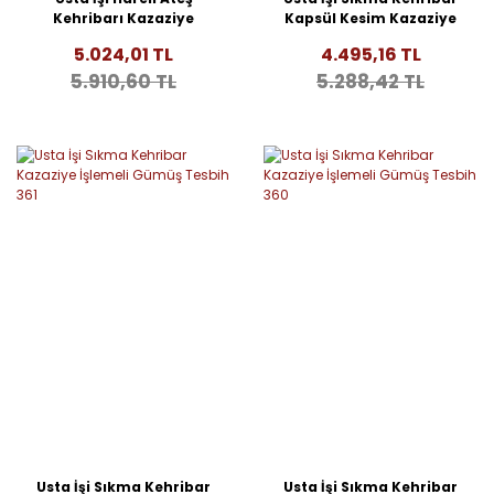
Kehribarı Kazaziye
Kapsül Kesim Kazaziye
İşlemeli Gümüş Tesbih
İşlemeli Gümüş Tesbih
5.024,01 TL
4.495,16 TL
364
363
5.910,60 TL
5.288,42 TL
Usta İşi Sıkma Kehribar
Usta İşi Sıkma Kehribar