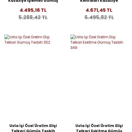
Kazaziye İşlemeli Gümüş
Kehribarı Kazaziye
Tesbih 355
İşlemeli Gümüş Tesbih
4.495,16 TL
4.671,45 TL
354
5.288,42 TL
5.495,82 TL
Usta İşi Özel Üretim Elişi
Usta İşi Özel Üretim Elişi
Telkari Gümüş Tesbih
Telkari Eskitme Gümüş