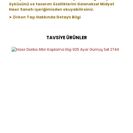
öyküsünü ve tasarım özelliklerini Geleneksel Midyat
Hasır Sanatı içeriğimizden okuyabilirsiniz.
➤ Zirkon Taşı Hakkında Detaylı Bilgi
TAVSİYE ÜRÜNLER
Bu ürüne ilk yorumu siz yapın!
Yorum Yaz