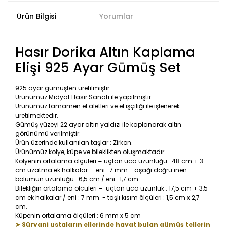
Ürün Bilgisi
Yorumlar
Hasır Dorika Altın Kaplama
Elişi 925 Ayar Gümüş Set
925 ayar gümüşten üretilmiştir.
Ürünümüz Midyat Hasır Sanatı ile yapılmıştır.
Ürünümüz tamamen el aletleri ve el işçiliği ile işlenerek
üretilmektedir.
Gümüş yüzeyi 22 ayar altın yaldızı ile kaplanarak altın
görünümü verilmiştir.
Ürün üzerinde kullanılan taşlar : Zirkon.
Ürünümüz kolye, küpe ve bileklikten oluşmaktadır.
Kolyenin ortalama ölçüleri = uçtan uca uzunluğu : 48 cm + 3
cm uzatma ek halkalar. - eni : 7 mm - aşağı doğru inen
bölümün uzunluğu : 6,5 cm / eni : 1,7 cm.
Bilekliğin ortalama ölçüleri = uçtan uca uzunluk : 17,5 cm + 3,5
cm ek halkalar / eni : 7 mm. - taşlı kısım ölçüleri : 1,5 cm x 2,7
cm.
Küpenin ortalama ölçüleri : 6 mm x 5 cm
➤ Süryani ustaların ellerinde hayat bulan gümüş tellerin