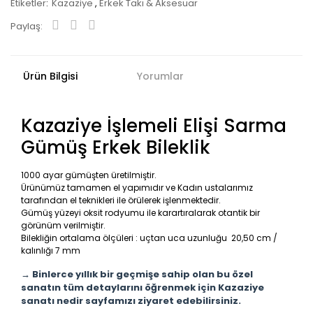
Etiketler
Kazaziye
,
Erkek Takı & Aksesuar
Paylaş:
Ürün Bilgisi
Yorumlar
Kazaziye İşlemeli Elişi Sarma
Gümüş Erkek Bileklik
1000 ayar gümüşten üretilmiştir.
Ürünümüz tamamen el yapımıdır ve Kadın ustalarımız
tarafından el teknikleri ile örülerek işlenmektedir.
Gümüş yüzeyi oksit rodyumu ile karartıralarak otantik bir
görünüm verilmiştir.
Bilekliğin ortalama ölçüleri : uçtan uca uzunluğu 20,50 cm /
kalınlığı 7 mm
→ Binlerce yıllık bir geçmişe sahip olan bu özel
sanatın tüm detaylarını öğrenmek için Kazaziye
sanatı nedir sayfamızı ziyaret edebilirsiniz.