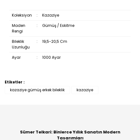
Koleksiyon
:
Kazaziye
Maden
:
Gümüş / Eskitme
Rengi
Bileklik
:
19,5-20,5 Cm
Uzunluğu
Ayar
:
1000 Ayar
Etiketler :
Bu ürüne ilk yorumu siz yapın!
kazaziye gümüş erkek bileklik
kazaziye
Yorum Yaz
Sümer Telkari: Binlerce Yıllık Sanatın Modern
Tasarımları