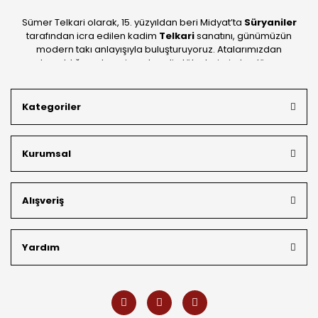
Sümer Telkari olarak, 15. yüzyıldan beri Midyat’ta
Süryaniler
tarafından icra edilen kadim
Telkari
sanatını, günümüzün
modern takı anlayışıyla buluşturuyoruz. Atalarımızdan
devraldığımız bu mirası; kendi atölyelerimizde, dünya
standartlarında
925 ayar gümüş
kalitesiyle üretiyoruz.
Mardin’in tarihi dokusunu yansıtan geleneksel işlemeleri, her
Kategoriler
bütçeye uygun
indirimli gümüş fiyatları
ve
ücretsiz
kargo avantajı
ile kapınıza getiriyoruz. Kendi bünyemizdeki
üretim gücümüzle, hem özel koleksiyonlarımızı hem de
Kurumsal
müşterilerimizin özel siparişlerini benzersiz bir titizlikle
hazırlıyor; köklü geçmişimizi geleceğin takı modasına
güvenle taşıyoruz.
Alışveriş
Yardım