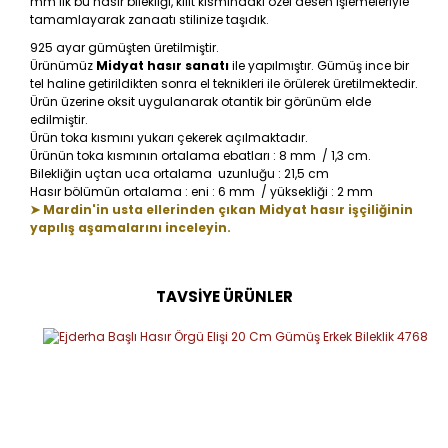
mm’lik bu hasır bilekliği, kilit kısmındaki özel desen işlemeleriyle
tamamlayarak zanaatı stilinize taşıdık.
925 ayar gümüşten üretilmiştir.
Ürünümüz
Midyat hasır sanatı
ile yapılmıştır. Gümüş ince bir
tel haline getirildikten sonra el teknikleri ile örülerek üretilmektedir.
Ürün üzerine oksit uygulanarak otantik bir görünüm elde
edilmiştir.
Ürün toka kısmını yukarı çekerek açılmaktadır.
Ürünün toka kısmının ortalama ebatları : 8 mm / 1,3 cm.
Bilekliğin uçtan uca ortalama uzunluğu : 21,5 cm
Hasır bölümün ortalama : eni : 6 mm / yüksekliği : 2 mm
➤ Mardin'in usta ellerinden çıkan Midyat hasır işçiliğinin
yapılış aşamalarını inceleyin.
TAVSİYE ÜRÜNLER
Bu ürüne ilk yorumu siz yapın!
Yorum Yaz