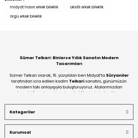
midyat hasırı erkek bileklik
oksitli erkek bileklik
örgü erkek bileklik
Sümer Telkari: Binlerce Yıllık Sanatın Modern
Tasarımları
Sümer Telkari olarak, 15. yüzyıldan beri Midyat’ta
Süryaniler
tarafından icra edilen kadim
Telkari
sanatını, günümüzün
modern takı anlayışıyla buluşturuyoruz. Atalarımızdan
devraldığımız bu mirası; kendi atölyelerimizde, dünya
standartlarında
925 ayar gümüş
kalitesiyle üretiyoruz.
Mardin’in tarihi dokusunu yansıtan geleneksel işlemeleri, her
Kategoriler
bütçeye uygun
indirimli gümüş fiyatları
ve
ücretsiz
kargo avantajı
ile kapınıza getiriyoruz. Kendi bünyemizdeki
üretim gücümüzle, hem özel koleksiyonlarımızı hem de
Kurumsal
müşterilerimizin özel siparişlerini benzersiz bir titizlikle