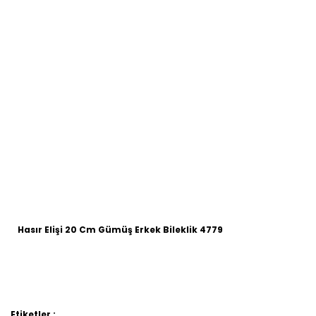
Hasır Elişi 20 Cm Gümüş Erkek Bileklik 4779
Etiketler :