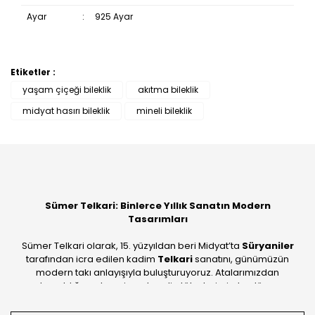
Ayar
:
925 Ayar
Etiketler :
Bu ürüne ilk yorumu siz yapın!
yaşam çiçeği bileklik
akıtma bileklik
midyat hasırı bileklik
mineli bileklik
Yorum Yaz
Sümer Telkari: Binlerce Yıllık Sanatın Modern
Tasarımları
Sümer Telkari olarak, 15. yüzyıldan beri Midyat’ta
Süryaniler
tarafından icra edilen kadim
Telkari
sanatını, günümüzün
modern takı anlayışıyla buluşturuyoruz. Atalarımızdan
devraldığımız bu mirası; kendi atölyelerimizde, dünya
standartlarında
925 ayar gümüş
kalitesiyle üretiyoruz.