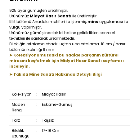
925 ayar gümüşten üretilmiştir.
Ürünümüz
Midyat Hasır Sanatı
ile üretilmiştir.
Kilit bölümü Anadolu motifleri ile işlenmiş,
mine
uygulaması ile
vurgu yapılmıştır.
Ürünümüz gümüş ince bir tel haline getirildikten sonra el
teknikleri ile sarılarak üretilmektedir.
Bilekliğin ortalama ebadı: uçtan uca ortalama 18 cm / hasır
bölümün kalınlığı 9 mm
➤ Koleksiyonumuzdaki bu nadide parçanın kültürel
mirasını keşfetmek için Midyat Hasır Sanatı sayfamızı
inceleyin.
➤ Takıda Mine Sanatı Hakkında Detaylı Bilgi
Koleksiyon
:
Midyat Hasırı
Maden
:
Eskitme-Gümüş
Rengi
Tarz
:
Taşsız
Bileklik
:
17-18 Cm
Uzunluğu