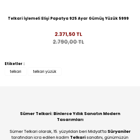
Telkari İşlemeli Elişi Papatya 925 Ayar Gümüş Yüzük 5999
2.371,50 TL
2.790,00 TL
Etiketler :
telkari
telkari yüzük
Sümer Telkari: Binlerce Yıllık Sanatın Modern
Tasarımları
Sümer Telkari olarak, 15. yüzyıldan beri Midyat’ta
Süryaniler
tarafından icra edilen kadim
Telkari
sanatını, günümüzün