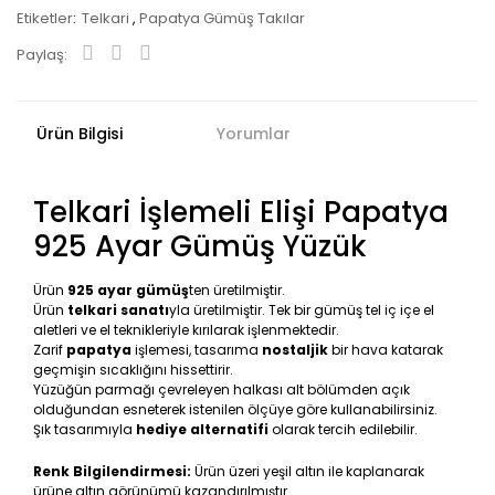
Etiketler
Telkari
,
Papatya Gümüş Takılar
Paylaş:
Ürün Bilgisi
Yorumlar
Telkari İşlemeli Elişi Papatya
925 Ayar Gümüş Yüzük
Ürün
925 ayar gümüş
ten üretilmiştir.
Ürün
telkari sanatı
yla üretilmiştir. Tek bir gümüş tel iç içe el
aletleri ve el teknikleriyle kırılarak işlenmektedir.
Zarif
papatya
işlemesi, tasarıma
nostaljik
bir hava katarak
geçmişin sıcaklığını hissettirir.
Yüzüğün parmağı çevreleyen halkası alt bölümden açık
olduğundan esneterek istenilen ölçüye göre kullanabilirsiniz.
Şık tasarımıyla
hediye alternatifi
olarak tercih edilebilir.
Renk Bilgilendirmesi:
Ürün üzeri yeşil altın ile kaplanarak
ürüne altın görünümü kazandırılmıştır.