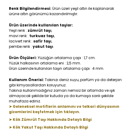
Renk Bilgilendirmesi:
Ürün üzeri yeşil altın ile kaplanarak
ürüne altın görünümü kazandırılmıştır.
Ürün üzerinde kullanılan taşlar:
Yeşil renk :
zümrüt taşı
,
mavi renk :
turkuaz taşı
,
lacivert renk :
safir taşı
,
pembe renk :
yakut taşı
.
Ürün Ölçüleri:
Yüzüğün ortalama çapı : 1,7 cm.
Yüzük halkasının ortalama eni : 2,5 mm.
Ürün üzerinde kullanılan taşın ortalama çapı : 4 mm.
Kullanım Önerisi:
Takınızı deniz suyu, parfüm ya da deterjan
gibi kimyasallardan koruyunuz.
Takınızı kullanmadığınız zaman nemsiz bir ortamda ve ışık
almayacak şekilde bir kutuda ya da kumaşa sarılı şekilde
muhafaza ediniz.
➤ Geleneksel motiflerin anlamını ve telkari dünyasının
gizemlerini keşfetmek için tıklayın.
➤ Kök Zümrüt Taşı Hakkında Detaylı Bilgi
➤ Kök Yakut Taşı Hakkında Detaylı Bilgi