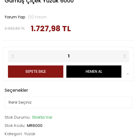
Gümüş Çiçek Yüzük 6000
Yorum Yap
(0) Yorum
1.727,98 TL
2.032,92 TL
SEPETE EKLE
HEMEN AL
Seçenekler
Stok Durumu
Stokta Var
Stok Kodu
MR6000
Kategori
Yüzük