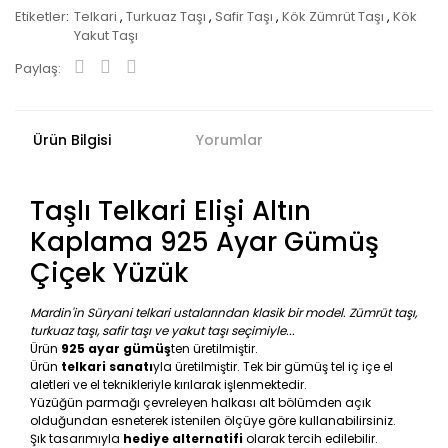
Etiketler
Telkari
,
Turkuaz Taşı
,
Safir Taşı
,
Kök Zümrüt Taşı
,
Kök
Yakut Taşı
Paylaş:
Ürün Bilgisi
Yorumlar
Taşlı Telkari Elişi Altın
Kaplama 925 Ayar Gümüş
Çiçek Yüzük
Mardin'in Süryani telkari ustalarından klasik bir model. Zümrüt taşı,
turkuaz taşı, safir taşı ve yakut taşı seçimiyle...
Ürün
925 ayar gümüş
ten üretilmiştir.
Ürün
telkari sanatı
yla üretilmiştir. Tek bir gümüş tel iç içe el
aletleri ve el teknikleriyle kırılarak işlenmektedir.
Yüzüğün parmağı çevreleyen halkası alt bölümden açık
olduğundan esneterek istenilen ölçüye göre kullanabilirsiniz.
Şık tasarımıyla
hediye alternatifi
olarak tercih edilebilir.