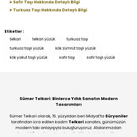
➤ Safir Taşı Hakkında Detaylı Bilgi
➤ Turkuaz Taşı Hakkında Detaylı Bilgi
Etiketler :
Bu ürüne ilk yorumu siz yapın!
telkari
telkari yüzük
turkuaz taşı
turkuaz taşlı yüzük
kök zümrüt taşlı yüzük
Yorum Yaz
kök yakut taşlı yüzük
safir taşı
safir taşlı yüzük
Sümer Telkari: Binlerce Yıllık Sanatın Modern
Tasarımları
Sümer Telkari olarak, 15. yüzyıldan beri Midyat’ta
Süryaniler
tarafından icra edilen kadim
Telkari
sanatını, günümüzün
modern takı anlayışıyla buluşturuyoruz. Atalarımızdan
devraldığımız bu mirası; kendi atölyelerimizde, dünya