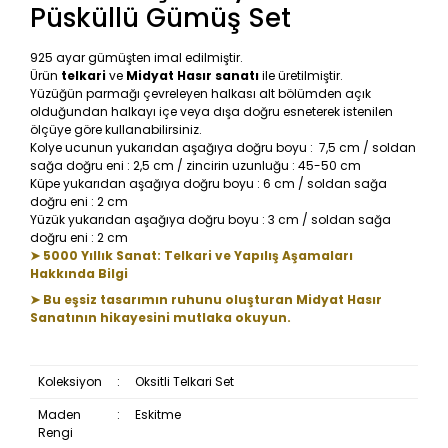
Püsküllü Gümüş Set
925 ayar gümüşten imal edilmiştir.
Ürün
telkari
ve
Midyat Hasır sanatı
ile üretilmiştir.
Yüzüğün parmağı çevreleyen halkası alt bölümden açık
olduğundan halkayı içe veya dışa doğru esneterek istenilen
ölçüye göre kullanabilirsiniz.
Kolye ucunun yukarıdan aşağıya doğru boyu : 7,5 cm / soldan
sağa doğru eni : 2,5 cm / zincirin uzunluğu : 45-50 cm
Küpe yukarıdan aşağıya doğru boyu : 6 cm / soldan sağa
doğru eni : 2 cm
Yüzük yukarıdan aşağıya doğru boyu : 3 cm / soldan sağa
doğru eni : 2 cm
➤ 5000 Yıllık Sanat: Telkari ve Yapılış Aşamaları
Hakkında Bilgi
➤ Bu eşsiz tasarımın ruhunu oluşturan Midyat Hasır
Sanatının hikayesini mutlaka okuyun.
Koleksiyon
:
Oksitli Telkari Set
Maden
:
Eskitme
Rengi