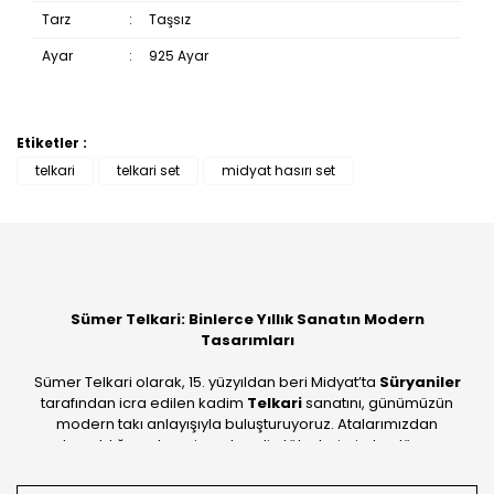
Tarz
:
Taşsız
Ayar
:
925 Ayar
Etiketler :
Bu ürüne ilk yorumu siz yapın!
telkari
telkari set
midyat hasırı set
Yorum Yaz
Sümer Telkari: Binlerce Yıllık Sanatın Modern
Tasarımları
Sümer Telkari olarak, 15. yüzyıldan beri Midyat’ta
Süryaniler
tarafından icra edilen kadim
Telkari
sanatını, günümüzün
modern takı anlayışıyla buluşturuyoruz. Atalarımızdan
devraldığımız bu mirası; kendi atölyelerimizde, dünya
standartlarında
925 ayar gümüş
kalitesiyle üretiyoruz.