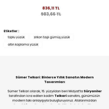
836,11 TL
983,66 TL
Etiketler :
toplu yüzük
zirkon taşlı gümüş yüzük
altın kaplama yüzük
Sümer Telkari: Binlerce Yıllık Sanatın Modern
Tasarımları
Sümer Telkari olarak, 15. yüzyıldan beri Midyat’ta
Süryaniler
tarafından icra edilen kadim
Telkari
sanatını, günümüzün
modern takı anlayışıyla buluşturuyoruz. Atalarımızdan
devraldığımız bu mirası; kendi atölyelerimizde, dünya