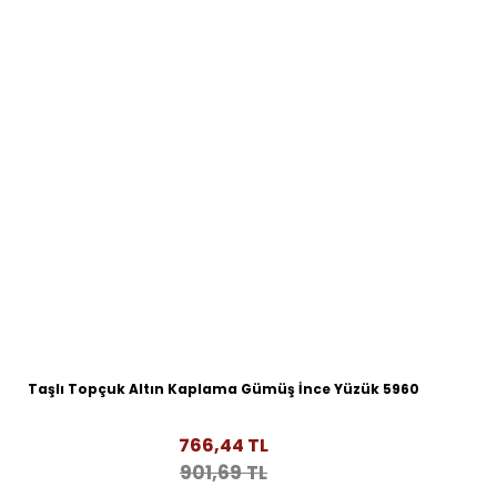
Taşlı Topçuk Altın Kaplama Gümüş İnce Yüzük 5960
766,44 TL
901,69 TL