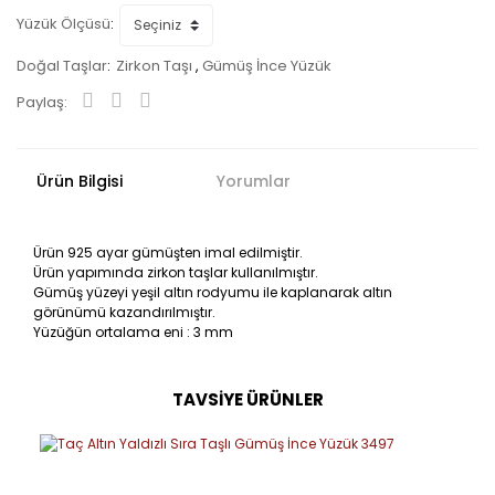
Yüzük Ölçüsü
Doğal Taşlar
Zirkon Taşı
,
Gümüş İnce Yüzük
Paylaş:
Ürün Bilgisi
Yorumlar
Ürün 925 ayar gümüşten imal edilmiştir.
Ürün yapımında zirkon taşlar kullanılmıştır.
Gümüş yüzeyi yeşil altın rodyumu ile kaplanarak altın
görünümü kazandırılmıştır.
Yüzüğün ortalama eni : 3 mm
TAVSİYE ÜRÜNLER
Bu ürüne ilk yorumu siz yapın!
Yorum Yaz