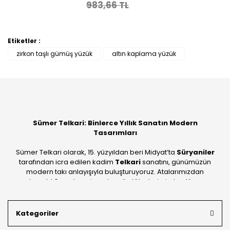
983,66 TL
Etiketler :
zirkon taşlı gümüş yüzük
altın kaplama yüzük
Sümer Telkari: Binlerce Yıllık Sanatın Modern
Tasarımları
Sümer Telkari olarak, 15. yüzyıldan beri Midyat’ta
Süryaniler
tarafından icra edilen kadim
Telkari
sanatını, günümüzün
modern takı anlayışıyla buluşturuyoruz. Atalarımızdan
devraldığımız bu mirası; kendi atölyelerimizde, dünya
standartlarında
925 ayar gümüş
kalitesiyle üretiyoruz.
Mardin’in tarihi dokusunu yansıtan geleneksel işlemeleri, her
Kategoriler
bütçeye uygun
indirimli gümüş fiyatları
ve
ücretsiz