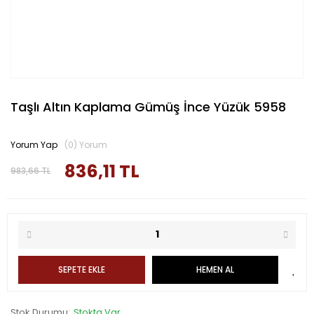
Taşlı Altın Kaplama Gümüş İnce Yüzük 5958
Yorum Yap
(0) Yorum
836,11 TL
983,66 TL
SEPETE EKLE
HEMEN AL
Stok Durumu
Stokta Var