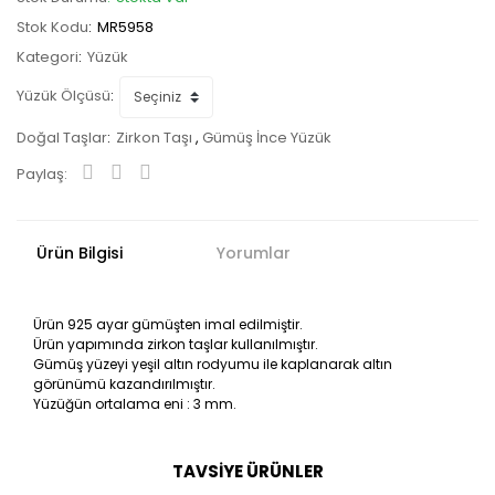
Stok Kodu
MR5958
Kategori
Yüzük
Yüzük Ölçüsü
Doğal Taşlar
Zirkon Taşı
,
Gümüş İnce Yüzük
Paylaş:
Ürün Bilgisi
Yorumlar
Ürün 925 ayar gümüşten imal edilmiştir.
Ürün yapımında zirkon taşlar kullanılmıştır.
Gümüş yüzeyi yeşil altın rodyumu ile kaplanarak altın
görünümü kazandırılmıştır.
Yüzüğün ortalama eni : 3 mm.
TAVSİYE ÜRÜNLER
Bu ürüne ilk yorumu siz yapın!