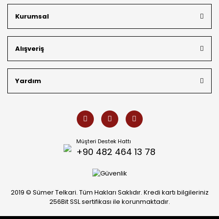
kargo avantajı
ile kapınıza getiriyoruz. Kendi bünyemizdeki
üretim gücümüzle, hem özel koleksiyonlarımızı hem de
Kurumsal
müşterilerimizin özel siparişlerini benzersiz bir titizlikle
hazırlıyor; köklü geçmişimizi geleceğin takı modasına
güvenle taşıyoruz.
Alışveriş
Yardım
Müşteri Destek Hattı
+90 482 464 13 78
2019 © Sümer Telkari. Tüm Hakları Saklıdır. Kredi kartı bilgileriniz
256Bit SSL sertifikası ile korunmaktadır.