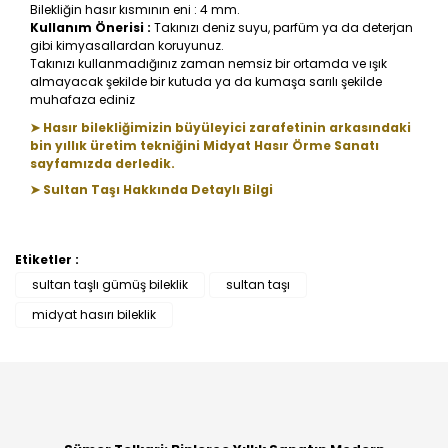
Bilekliğin hasır kısmının eni : 4 mm.
Kullanım Önerisi :
Takınızı deniz suyu, parfüm ya da deterjan
gibi kimyasallardan koruyunuz.
Takınızı kullanmadığınız zaman nemsiz bir ortamda ve ışık
almayacak şekilde bir kutuda ya da kumaşa sarılı şekilde
muhafaza ediniz
➤ Hasır bilekliğimizin büyüleyici zarafetinin arkasındaki
bin yıllık üretim tekniğini Midyat Hasır Örme Sanatı
sayfamızda derledik.
➤ Sultan Taşı Hakkında Detaylı Bilgi
Etiketler :
Bu ürüne ilk yorumu siz yapın!
sultan taşlı gümüş bileklik
sultan taşı
midyat hasırı bileklik
Yorum Yaz