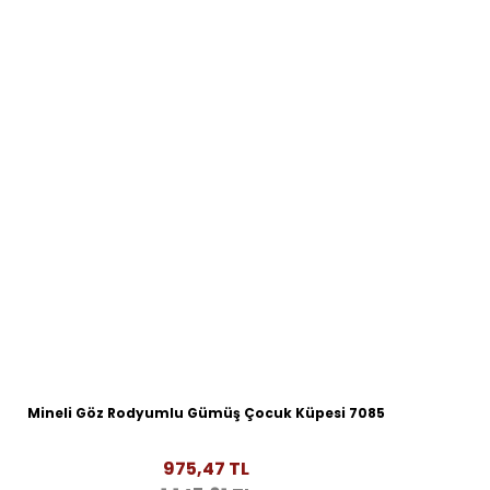
Mineli Göz Rodyumlu Gümüş Çocuk Küpesi 7085
975,47 TL