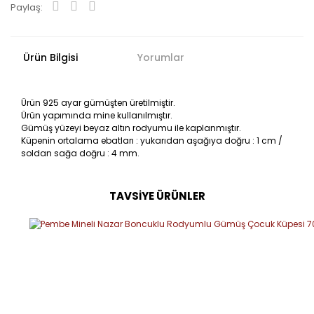
Paylaş:
Ürün Bilgisi
Yorumlar
Ürün 925 ayar gümüşten üretilmiştir.
Ürün yapımında mine kullanılmıştır.
Gümüş yüzeyi beyaz altın rodyumu ile kaplanmıştır.
Küpenin ortalama ebatları : yukarıdan aşağıya doğru : 1 cm /
soldan sağa doğru : 4 mm.
TAVSİYE ÜRÜNLER
Bu ürüne ilk yorumu siz yapın!
Yorum Yaz