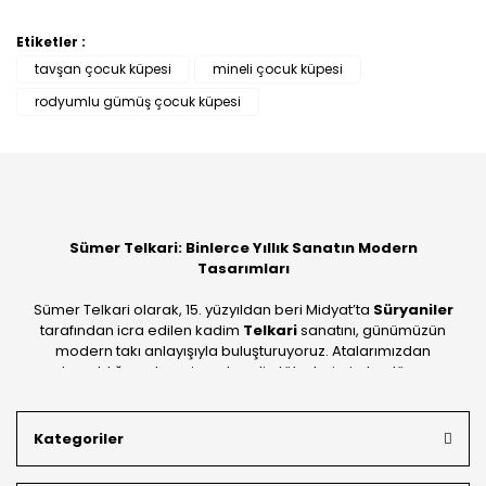
Etiketler :
tavşan çocuk küpesi
mineli çocuk küpesi
rodyumlu gümüş çocuk küpesi
Sümer Telkari: Binlerce Yıllık Sanatın Modern
Tasarımları
Sümer Telkari olarak, 15. yüzyıldan beri Midyat’ta
Süryaniler
tarafından icra edilen kadim
Telkari
sanatını, günümüzün
modern takı anlayışıyla buluşturuyoruz. Atalarımızdan
devraldığımız bu mirası; kendi atölyelerimizde, dünya
standartlarında
925 ayar gümüş
kalitesiyle üretiyoruz.
Mardin’in tarihi dokusunu yansıtan geleneksel işlemeleri, her
Kategoriler
bütçeye uygun
indirimli gümüş fiyatları
ve
ücretsiz
kargo avantajı
ile kapınıza getiriyoruz. Kendi bünyemizdeki