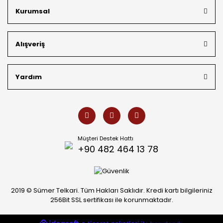
üretim gücümüzle, hem özel koleksiyonlarımızı hem de
Kurumsal
müşterilerimizin özel siparişlerini benzersiz bir titizlikle
hazırlıyor; köklü geçmişimizi geleceğin takı modasına
güvenle taşıyoruz.
Alışveriş
Yardım
Müşteri Destek Hattı
+90 482 464 13 78
2019 © Sümer Telkari. Tüm Hakları Saklıdır. Kredi kartı bilgileriniz
256Bit SSL sertifikası ile korunmaktadır.