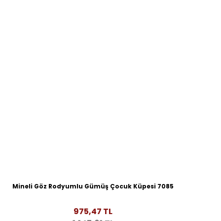
Mineli Göz Rodyumlu Gümüş Çocuk Küpesi 7085
975,47 TL