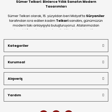
Sümer Telkari: Binlerce Yıllık Sanatın Modern
Tasarımları
Sümer Telkari olarak, 15. yüzyıldan beri Midyat’ta
Süryaniler
tarafından icra edilen kadim
Telkari
sanatını, günümüzün
modern takı anlayışıyla buluşturuyoruz. Atalarımızdan
devraldığımız bu mirası; kendi atölyelerimizde, dünya
standartlarında
925 ayar gümüş
kalitesiyle üretiyoruz.
Mardin’in tarihi dokusunu yansıtan geleneksel işlemeleri, her
Kategoriler
bütçeye uygun
indirimli gümüş fiyatları
ve
ücretsiz
kargo avantajı
ile kapınıza getiriyoruz. Kendi bünyemizdeki
üretim gücümüzle, hem özel koleksiyonlarımızı hem de
Kurumsal
müşterilerimizin özel siparişlerini benzersiz bir titizlikle
hazırlıyor; köklü geçmişimizi geleceğin takı modasına
güvenle taşıyoruz.
Alışveriş
Yardım