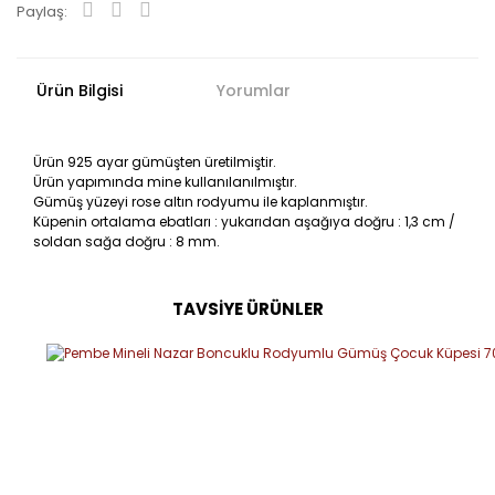
Paylaş:
Ürün Bilgisi
Yorumlar
Ürün 925 ayar gümüşten üretilmiştir.
Ürün yapımında mine kullanılanılmıştır.
Gümüş yüzeyi rose altın rodyumu ile kaplanmıştır.
Küpenin ortalama ebatları : yukarıdan aşağıya doğru : 1,3 cm /
soldan sağa doğru : 8 mm.
TAVSİYE ÜRÜNLER
Bu ürüne ilk yorumu siz yapın!
Yorum Yaz