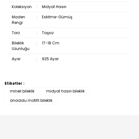
Koleksiyon
:
Midyat Hasırı
Maden
:
Eskitme-Gümüş
Rengi
Tarz
:
Taşsız
Bileklik
:
17-18 Cm
Uzunluğu
Ayar
:
925 Ayar
Etiketler :
Bu ürüne ilk yorumu siz yapın!
mineli bileklik
midyat hasırı bileklik
anadolu motifli bileklik
Yorum Yaz