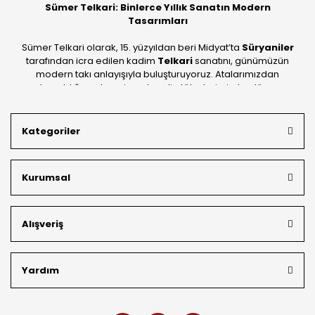
Sümer Telkari: Binlerce Yıllık Sanatın Modern
Tasarımları
Sümer Telkari olarak, 15. yüzyıldan beri Midyat’ta
Süryaniler
tarafından icra edilen kadim
Telkari
sanatını, günümüzün
modern takı anlayışıyla buluşturuyoruz. Atalarımızdan
devraldığımız bu mirası; kendi atölyelerimizde, dünya
standartlarında
925 ayar gümüş
kalitesiyle üretiyoruz.
Mardin’in tarihi dokusunu yansıtan geleneksel işlemeleri, her
Kategoriler
bütçeye uygun
indirimli gümüş fiyatları
ve
ücretsiz
kargo avantajı
ile kapınıza getiriyoruz. Kendi bünyemizdeki
üretim gücümüzle, hem özel koleksiyonlarımızı hem de
Kurumsal
müşterilerimizin özel siparişlerini benzersiz bir titizlikle
hazırlıyor; köklü geçmişimizi geleceğin takı modasına
güvenle taşıyoruz.
Alışveriş
Yardım