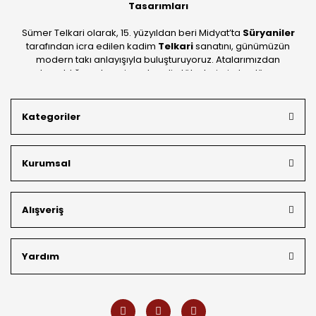
Tasarımları
Sümer Telkari olarak, 15. yüzyıldan beri Midyat’ta
Süryaniler
tarafından icra edilen kadim
Telkari
sanatını, günümüzün
modern takı anlayışıyla buluşturuyoruz. Atalarımızdan
devraldığımız bu mirası; kendi atölyelerimizde, dünya
standartlarında
925 ayar gümüş
kalitesiyle üretiyoruz.
Mardin’in tarihi dokusunu yansıtan geleneksel işlemeleri, her
Kategoriler
bütçeye uygun
indirimli gümüş fiyatları
ve
ücretsiz
kargo avantajı
ile kapınıza getiriyoruz. Kendi bünyemizdeki
üretim gücümüzle, hem özel koleksiyonlarımızı hem de
Kurumsal
müşterilerimizin özel siparişlerini benzersiz bir titizlikle
hazırlıyor; köklü geçmişimizi geleceğin takı modasına
güvenle taşıyoruz.
Alışveriş
Yardım