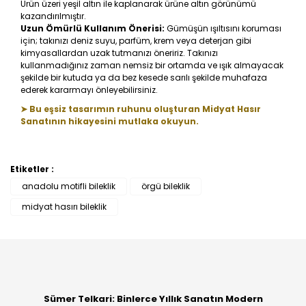
Ürün üzeri yeşil altın ile kaplanarak ürüne altın görünümü
kazandırılmıştır.
Uzun Ömürlü Kullanım Önerisi:
Gümüşün ışıltısını koruması
için; takınızı deniz suyu, parfüm, krem veya deterjan gibi
kimyasallardan uzak tutmanızı öneririz. Takınızı
kullanmadığınız zaman nemsiz bir ortamda ve ışık almayacak
şekilde bir kutuda ya da bez kesede sarılı şekilde muhafaza
ederek kararmayı önleyebilirsiniz.
➤ Bu eşsiz tasarımın ruhunu oluşturan Midyat Hasır
Sanatının hikayesini mutlaka okuyun.
Etiketler :
Bu ürüne ilk yorumu siz yapın!
anadolu motifli bileklik
örgü bileklik
midyat hasırı bileklik
Yorum Yaz
Sümer Telkari: Binlerce Yıllık Sanatın Modern