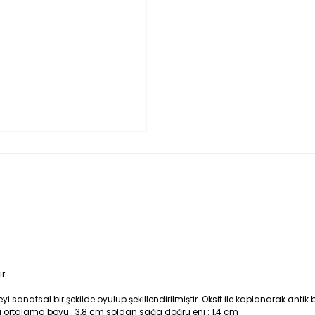
r.
anatsal bir şekilde oyulup şekillendirilmiştir. Oksit ile kaplanarak antik 
 ortalama boyu : 3,8 cm soldan sağa doğru eni : 1,4 cm