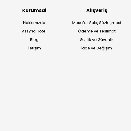
köklü geçmişimizi geleceğin takı modasına güvenle taşıyoruz.
Kurumsal
Alışveriş
Hakkımızda
Mesafeli Satış Sözleşmesi
Assyria Hotel
Ödeme ve Teslimat
Blog
Gizlilik ve Güvenlik
İletişim
İade ve Değişim