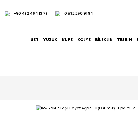
+90 482 464 13 78
0 532 250 91 84
SET
YÜZÜK
KÜPE
KOLYE
BILEKLIK
TESBIH