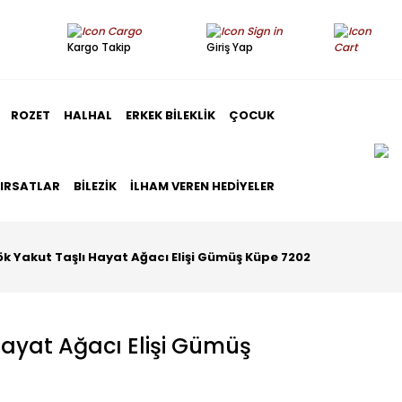
Kargo Takip
Giriş Yap
ROZET
HALHAL
ERKEK BILEKLIK
ÇOCUK
FIRSATLAR
BILEZIK
İLHAM VEREN HEDIYELER
ök Yakut Taşlı Hayat Ağacı Elişi Gümüş Küpe 7202
Hayat Ağacı Elişi Gümüş