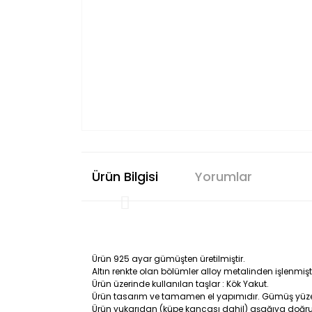
Ürün Bilgisi
Yorumlar
Ürün 925 ayar gümüşten üretilmiştir.
Altın renkte olan bölümler alloy metalinden işlenmişti
Ürün üzerinde kullanılan taşlar : Kök Yakut.
Ürün tasarım ve tamamen el yapımıdır. Gümüş yüzeyi s
Ürün yukarıdan (küpe kancası dahil) aşağıya doğru