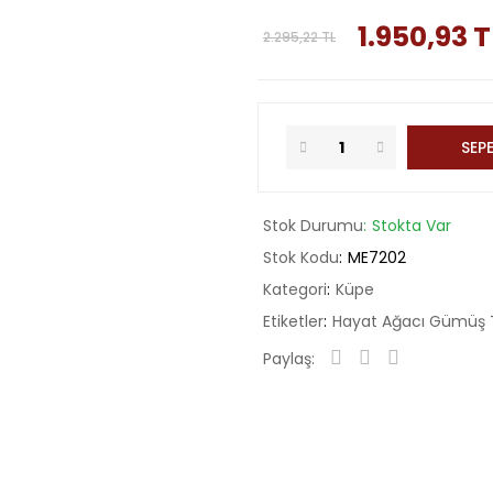
1.950,93 T
2.295,22 TL
SEPE
Stok Durumu
Stokta Var
Stok Kodu
ME7202
Kategori
Küpe
Etiketler
Hayat Ağacı Gümüş T
Paylaş: