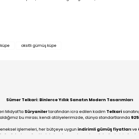
Bu ürüne ilk yorumu siz yapın!
 küpe
oksitli gümüş küpe
Yorum Yaz
Sümer Telkari: Binlerce Yıllık Sanatın Modern Tasarımları
eri Midyat’ta
Süryaniler
tarafından icra edilen kadim
Telkari
sanatını
aldığımız bu mirası; kendi atölyelerimizde, dünya standartlarında
925
leneksel işlemeleri, her bütçeye uygun
indirimli gümüş fiyatları
ve
ümüzle, hem özel koleksiyonlarımızı hem de müşterilerimizin özel sipariş