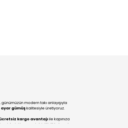
, günümüzün modern takı anlayışıyla
 ayar gümüş
kalitesiyle üretiyoruz.
ücretsiz kargo avantajı
ile kapınıza
lerini benzersiz bir titizlikle hazırlıyor;