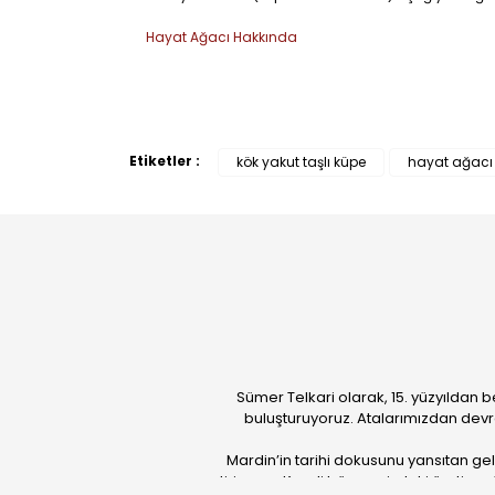
Hayat Ağacı Hakkında
Etiketler :
kök yakut taşlı küpe
hayat ağacı
Sümer Telkari olarak, 15. yüzyıldan b
buluşturuyoruz. Atalarımızdan devr
Mardin’in tarihi dokusunu yansıtan ge
getiriyoruz. Kendi bünyemizdeki üretim güc