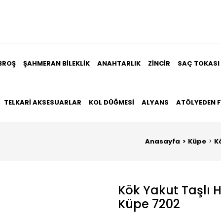
BROŞ
ŞAHMERAN BILEKLIK
ANAHTARLIK
ZINCIR
SAÇ TOKASI
TELKARI AKSESUARLAR
KOL DÜĞMESI
ALYANS
ATÖLYEDEN 
Anasayfa
Küpe
K
Kök Yakut Taşlı 
Küpe 7202