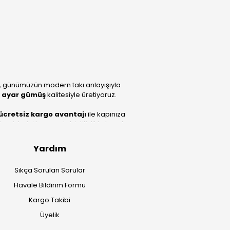
, günümüzün modern takı anlayışıyla
 ayar gümüş
kalitesiyle üretiyoruz.
ücretsiz kargo avantajı
ile kapınıza
lerini benzersiz bir titizlikle hazırlıyor;
Yardım
Sıkça Sorulan Sorular
Havale Bildirim Formu
Kargo Takibi
Üyelik