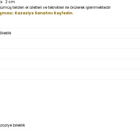
ı : 2 cm
 telden el aletleri ve teknikleri ile örülerek işlenmektedir
uşması: Kazaziye Sanatını Keşfedin.
ileklik
Bu ürüne ilk yorumu siz yapın!
zaziye bileklik
Yorum Yaz