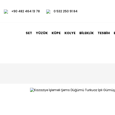
+90 482 464 13 78
0 532 250 91 84
SET
YÜZÜK
KÜPE
KOLYE
BILEKLIK
TESBIH