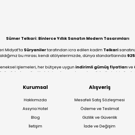
Sümer Telkari: Binlerce Yıllık Sanatın Modern Tasarımları
eri Midyat’ta
Süryaniler
tarafından icra edilen kadim
Telkari
sanatını
aldığımız bu mirası; kendi atölyelerimizde, dünya standartlarında
925
leneksel işlemeleri, her bütçeye uygun
indirimli gümüş fiyatları
ve
ümüzle, hem özel koleksiyonlarımızı hem de müşterilerimizin özel sipariş
köklü geçmişimizi geleceğin takı modasına güvenle taşıyoruz.
Kurumsal
Alışveriş
Hakkımızda
Mesafeli Satış Sözleşmesi
Assyria Hotel
Ödeme ve Teslimat
Blog
Gizlilik ve Güvenlik
İletişim
İade ve Değişim