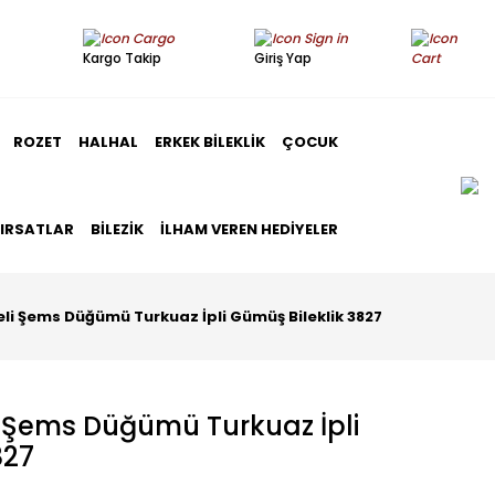
Kargo Takip
Giriş Yap
ROZET
HALHAL
ERKEK BILEKLIK
ÇOCUK
FIRSATLAR
BILEZIK
İLHAM VEREN HEDIYELER
li Şems Düğümü Turkuaz İpli Gümüş Bileklik 3827
i Şems Düğümü Turkuaz İpli
827