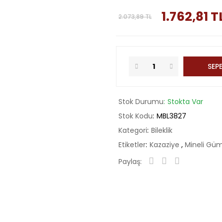
1.762,81 T
2.073,89 TL
SEPE
Stok Durumu
Stokta Var
Stok Kodu
MBL3827
Kategori
Bileklik
Etiketler
Kazaziye
,
Mineli Güm
Paylaş: