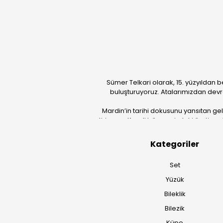
Sümer Telkari olarak, 15. yüzyıldan b
buluşturuyoruz. Atalarımızdan devr
Mardin’in tarihi dokusunu yansıtan ge
getiriyoruz. Kendi bünyemizdeki üretim güc
Kategoriler
Set
Yüzük
Bileklik
Bilezik
Küpe