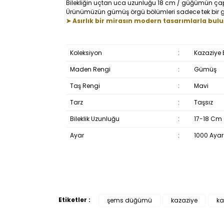
Bilekliğin uçtan uca uzunluğu 18 cm / güğümün çap
Ürünümüzün gümüş örgü bölümleri sadece tek bir gümüş
➤ Asırlık bir mirasın modern tasarımlarla bul
Koleksiyon
:
Kazaziye B
Maden Rengi
:
Gümüş
Taş Rengi
:
Mavi
Tarz
:
Taşsız
Bileklik Uzunluğu
:
17-18 Cm
Ayar
:
1000 Ayar
Etiketler :
şems düğümü
kazaziye
ka