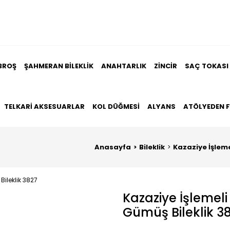
BROŞ
ŞAHMERAN BILEKLIK
ANAHTARLIK
ZINCIR
SAÇ TOKASI
TELKARI AKSESUARLAR
KOL DÜĞMESI
ALYANS
ATÖLYEDEN 
Anasayfa
Bileklik
Kazaziye İşleme
Kazaziye İşlemel
Gümüş Bileklik 3