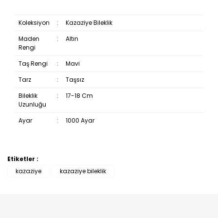
Koleksiyon
:
Kazaziye Bileklik
Maden
:
Altın
Rengi
Taş Rengi
:
Mavi
Tarz
:
Taşsız
Bileklik
:
17-18 Cm
Uzunluğu
Ayar
:
1000 Ayar
Etiketler :
Bu ürüne ilk yorumu siz yapın!
kazaziye
kazaziye bileklik
Yorum Yaz