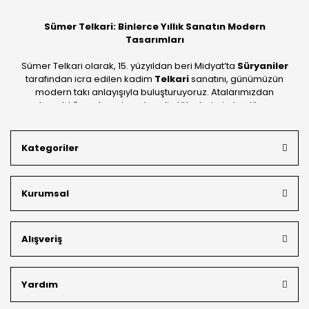
Sümer Telkari: Binlerce Yıllık Sanatın Modern
Tasarımları
Sümer Telkari olarak, 15. yüzyıldan beri Midyat’ta
Süryaniler
tarafından icra edilen kadim
Telkari
sanatını, günümüzün
modern takı anlayışıyla buluşturuyoruz. Atalarımızdan
devraldığımız bu mirası; kendi atölyelerimizde, dünya
standartlarında
925 ayar gümüş
kalitesiyle üretiyoruz.
Mardin’in tarihi dokusunu yansıtan geleneksel işlemeleri, her
Kategoriler
bütçeye uygun
indirimli gümüş fiyatları
ve
ücretsiz
kargo avantajı
ile kapınıza getiriyoruz. Kendi bünyemizdeki
üretim gücümüzle, hem özel koleksiyonlarımızı hem de
Kurumsal
müşterilerimizin özel siparişlerini benzersiz bir titizlikle
hazırlıyor; köklü geçmişimizi geleceğin takı modasına
güvenle taşıyoruz.
Alışveriş
Yardım