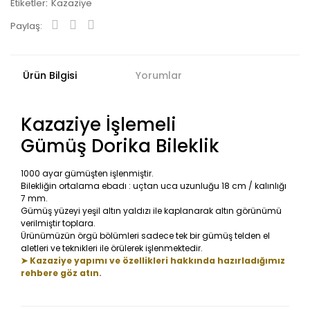
Etiketler
Kazaziye
Paylaş:
Ürün Bilgisi
Yorumlar
Kazaziye İşlemeli
Gümüş Dorika Bileklik
1000 ayar gümüşten işlenmiştir.
Bilekliğin ortalama ebadı : uçtan uca uzunluğu 18 cm / kalınlığı
7 mm.
Gümüş yüzeyi yeşil altın yaldızı ile kaplanarak altın görünümü
verilmiştir toplara.
Ürünümüzün örgü bölümleri sadece tek bir gümüş telden el
aletleri ve teknikleri ile örülerek işlenmektedir.
➤ Kazaziye yapımı ve özellikleri hakkında hazırladığımız
rehbere göz atın.