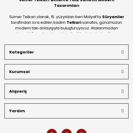
Tasarımları
Sümer Telkari olarak, 15. yüzyıldan beri Midyat’ta
Süryaniler
tarafından icra edilen kadim
Telkari
sanatını, günümüzün
modern takı anlayışıyla buluşturuyoruz. Atalarımızdan
devraldığımız bu mirası; kendi atölyelerimizde, dünya
standartlarında
925 ayar gümüş
kalitesiyle üretiyoruz.
Mardin’in tarihi dokusunu yansıtan geleneksel işlemeleri, her
Kategoriler
bütçeye uygun
indirimli gümüş fiyatları
ve
ücretsiz
kargo avantajı
ile kapınıza getiriyoruz. Kendi bünyemizdeki
üretim gücümüzle, hem özel koleksiyonlarımızı hem de
Kurumsal
müşterilerimizin özel siparişlerini benzersiz bir titizlikle
hazırlıyor; köklü geçmişimizi geleceğin takı modasına
güvenle taşıyoruz.
Alışveriş
Yardım