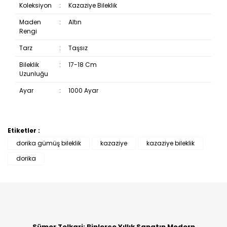
Koleksiyon
:
Kazaziye Bileklik
Maden
:
Altın
Rengi
Tarz
:
Taşsız
Bileklik
:
17-18 Cm
Uzunluğu
Ayar
:
1000 Ayar
Etiketler :
Bu ürüne ilk yorumu siz yapın!
dorika gümüş bileklik
kazaziye
kazaziye bileklik
dorika
Yorum Yaz
Sümer Telkari: Binlerce Yıllık Sanatın Modern