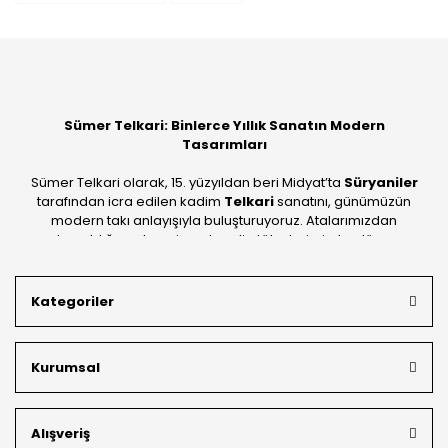
Yorum Yaz
Sümer Telkari: Binlerce Yıllık Sanatın Modern
Tasarımları
Sümer Telkari olarak, 15. yüzyıldan beri Midyat’ta
Süryaniler
tarafından icra edilen kadim
Telkari
sanatını, günümüzün
modern takı anlayışıyla buluşturuyoruz. Atalarımızdan
devraldığımız bu mirası; kendi atölyelerimizde, dünya
standartlarında
925 ayar gümüş
kalitesiyle üretiyoruz.
Mardin’in tarihi dokusunu yansıtan geleneksel işlemeleri, her
Kategoriler
bütçeye uygun
indirimli gümüş fiyatları
ve
ücretsiz
kargo avantajı
ile kapınıza getiriyoruz. Kendi bünyemizdeki
üretim gücümüzle, hem özel koleksiyonlarımızı hem de
Kurumsal
müşterilerimizin özel siparişlerini benzersiz bir titizlikle
hazırlıyor; köklü geçmişimizi geleceğin takı modasına
güvenle taşıyoruz.
Alışveriş