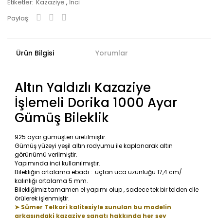
Etiketler
Kazaziye
,
İnci
Paylaş:
Ürün Bilgisi
Yorumlar
Altın Yaldızlı Kazaziye
İşlemeli Dorika 1000 Ayar
Gümüş Bileklik
925 ayar gümüşten üretilmiştir.
Gümüş yüzeyi yeşil altın rodyumu ile kaplanarak altın
görünümü verilmiştir.
Yapımında inci kullanılmıştır.
Bilekliğin ortalama ebadı : uçtan uca uzunluğu 17,4 cm/
kalınlığı ortalama 5 mm.
Bilekliğimiz tamamen el yapımı olup , sadece tek bir telden elle
örülerek işlenmiştir.
➤ Sümer Telkari kalitesiyle sunulan bu modelin
arkasındaki kazaziye sanatı hakkında her şey