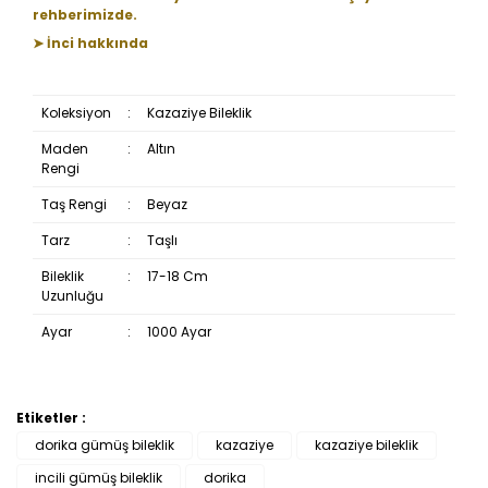
rehberimizde.
➤ İnci hakkında
Koleksiyon
:
Kazaziye Bileklik
Maden
:
Altın
Rengi
Taş Rengi
:
Beyaz
Tarz
:
Taşlı
Bileklik
:
17-18 Cm
Uzunluğu
Ayar
:
1000 Ayar
Etiketler :
Bu ürüne ilk yorumu siz yapın!
dorika gümüş bileklik
kazaziye
kazaziye bileklik
incili gümüş bileklik
dorika