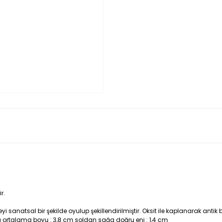
r.
anatsal bir şekilde oyulup şekillendirilmiştir. Oksit ile kaplanarak antik 
 ortalama boyu : 3,8 cm soldan sağa doğru eni : 1,4 cm