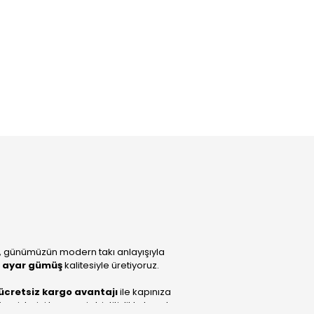
, günümüzün modern takı anlayışıyla
 ayar gümüş
kalitesiyle üretiyoruz.
ücretsiz kargo avantajı
ile kapınıza
lerini benzersiz bir titizlikle hazırlıyor;