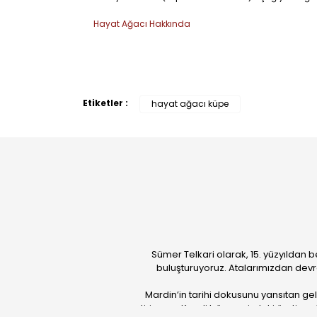
Hayat Ağacı Hakkında
Etiketler :
hayat ağacı küpe
Sümer Telkari olarak, 15. yüzyıldan b
buluşturuyoruz. Atalarımızdan devr
Mardin’in tarihi dokusunu yansıtan ge
getiriyoruz. Kendi bünyemizdeki üretim güc