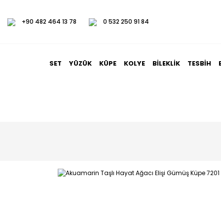
+90 482 464 13 78
0 532 250 91 84
SET
YÜZÜK
KÜPE
KOLYE
BILEKLIK
TESBIH