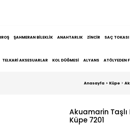
BROŞ
ŞAHMERAN BILEKLIK
ANAHTARLIK
ZINCIR
SAÇ TOKASI
TELKARI AKSESUARLAR
KOL DÜĞMESI
ALYANS
ATÖLYEDEN 
Anasayfa
Küpe
Ak
Akuamarin Taşlı 
Küpe 7201