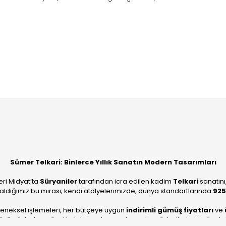
Bu ürüne ilk yorumu siz yapın!
Yorum Yaz
Sümer Telkari: Binlerce Yıllık Sanatın Modern Tasarımları
eri Midyat’ta
Süryaniler
tarafından icra edilen kadim
Telkari
sanatını
aldığımız bu mirası; kendi atölyelerimizde, dünya standartlarında
925
leneksel işlemeleri, her bütçeye uygun
indirimli gümüş fiyatları
ve
ümüzle, hem özel koleksiyonlarımızı hem de müşterilerimizin özel sipariş