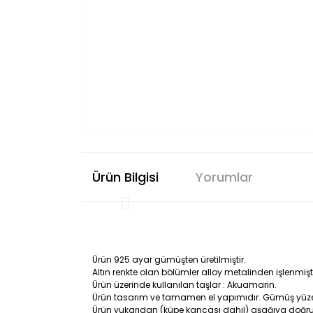
Ürün Bilgisi
Yorumlar
Ürün 925 ayar gümüşten üretilmiştir.
Altın renkte olan bölümler alloy metalinden işlenmişti
Ürün üzerinde kullanılan taşlar : Akuamarin.
Ürün tasarım ve tamamen el yapımıdır. Gümüş yüzeyi s
Ürün yukarıdan (küpe kancası dahil) aşağıya doğru