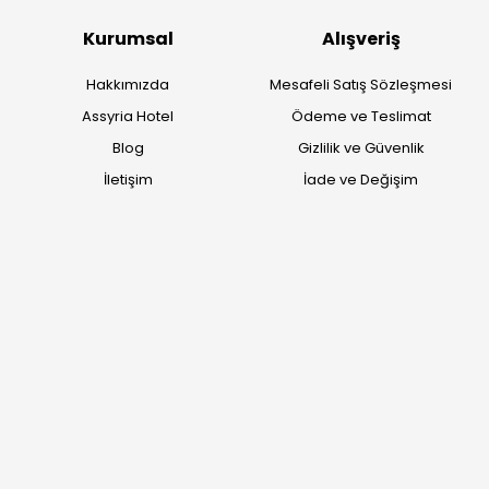
köklü geçmişimizi geleceğin takı modasına güvenle taşıyoruz.
Kurumsal
Alışveriş
Hakkımızda
Mesafeli Satış Sözleşmesi
Assyria Hotel
Ödeme ve Teslimat
Blog
Gizlilik ve Güvenlik
İletişim
İade ve Değişim