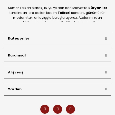
Sümer Telkari olarak, 15. yüzyıldan beri Midyat’ta
Süryaniler
tarafından icra edilen kadim
Telkari
sanatını, günümüzün
modern takı anlayışıyla buluşturuyoruz. Atalarımızdan
devraldığımız bu mirası; kendi atölyelerimizde, dünya
standartlarında
925 ayar gümüş
kalitesiyle üretiyoruz.
Mardin’in tarihi dokusunu yansıtan geleneksel işlemeleri, her
Kategoriler
bütçeye uygun
indirimli gümüş fiyatları
ve
ücretsiz
kargo avantajı
ile kapınıza getiriyoruz. Kendi bünyemizdeki
üretim gücümüzle, hem özel koleksiyonlarımızı hem de
Kurumsal
müşterilerimizin özel siparişlerini benzersiz bir titizlikle
hazırlıyor; köklü geçmişimizi geleceğin takı modasına
güvenle taşıyoruz.
Alışveriş
Yardım