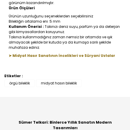
görünüm kazandırılmıştır.
Ürün Ölçüleri
Ürünün uzunluğunu seçeneklerden seçebilirsiniz
Bilekliğin ortalama eni :5 mm
Kullanım Önerisi :
Takınızı deniz suyu, parfüm ya da deterjan
gibi kimyasallardan koruyunuz.
Takınızı kullanmadığınız zaman nemsiz bir ortamda ve ışık
almayacak şekilde bir kutuda ya da kumaşa sarılı şekilde
muhafaza ediniz.
➤ Midyat Hasır Sanatının İncelikleri ve Süryani Ustalar
Etiketler :
Bu ürüne ilk yorumu siz yapın!
örgü bileklik
midyat hasırı bileklik
Yorum Yaz
Sümer Telkari: Binlerce Yıllık Sanatın Modern
Tasarımları