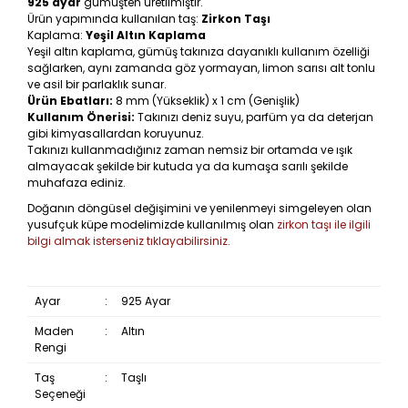
925 ayar
gümüşten üretilmiştir.
Ürün yapımında kullanılan taş:
Zirkon Taşı
Kaplama:
Yeşil Altın Kaplama
Yeşil altın kaplama, gümüş takınıza dayanıklı kullanım özelliği
sağlarken, aynı zamanda göz yormayan, limon sarısı alt tonlu
ve asil bir parlaklık sunar.
Ürün Ebatları:
8 mm (Yükseklik) x 1 cm (Genişlik)
Kullanım Önerisi:
Takınızı deniz suyu, parfüm ya da deterjan
gibi kimyasallardan koruyunuz.
Takınızı kullanmadığınız zaman nemsiz bir ortamda ve ışık
almayacak şekilde bir kutuda ya da kumaşa sarılı şekilde
muhafaza ediniz.
Doğanın döngüsel değişimini ve yenilenmeyi simgeleyen olan
yusufçuk küpe modelimizde kullanılmış olan
zirkon taşı ile ilgili
bilgi almak isterseniz tıklayabilirsiniz.
Ayar
:
925 Ayar
Maden
:
Altın
Rengi
Taş
:
Taşlı
Seçeneği