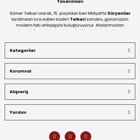
Tasarımları
Sümer Telkari olarak, 15. yüzyıldan beri Midyat’ta
Süryaniler
tarafından icra edilen kadim
Telkari
sanatını, günümüzün
modern takı anlayışıyla buluşturuyoruz. Atalarımızdan
devraldığımız bu mirası; kendi atölyelerimizde, dünya
standartlarında
925 ayar gümüş
kalitesiyle üretiyoruz.
Mardin’in tarihi dokusunu yansıtan geleneksel işlemeleri, her
Kategoriler
bütçeye uygun
indirimli gümüş fiyatları
ve
ücretsiz
kargo avantajı
ile kapınıza getiriyoruz. Kendi bünyemizdeki
üretim gücümüzle, hem özel koleksiyonlarımızı hem de
Kurumsal
müşterilerimizin özel siparişlerini benzersiz bir titizlikle
hazırlıyor; köklü geçmişimizi geleceğin takı modasına
güvenle taşıyoruz.
Alışveriş
Yardım