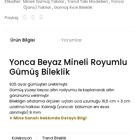
Etiketler
Mineli Gümüş Takılar
,
Trend Takı Modelleri
,
Yonca
(Şans) Takılar
,
Gümüş İnce Bileklik
Paylaş:
Ürün Bilgisi
Yorumlar
Yonca Beyaz Mineli Royumlu
Gümüş Bileklik
925 ayar gümüşten üretilmiştir.
Gümüş yüzeyi beyaz altın rodyumu ile kaplanarak altın
görünümü verilmiştir.
Bilekliğin ortalama ölçüleri: uçtan uca uzunluğu 16,5 cm + 3 cm
uzatma halkası. Kalınlığı (yoncalı bölümün eni esas
alınmıştır) 9 mm.
➤ Mine Sanatı Hakkında Detaylı Bilgi
Koleksiyon
:
Trend Bileklik