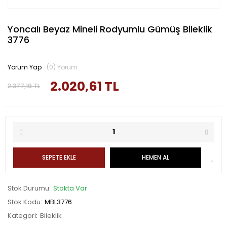
Yoncalı Beyaz Mineli Rodyumlu Gümüş Bileklik
3776
Yorum Yap
(0) Yorum
2.020,61 TL
2.377,19 TL
SEPETE EKLE
HEMEN AL
Stok Durumu
Stokta Var
Stok Kodu
MBL3776
Kategori
Bileklik