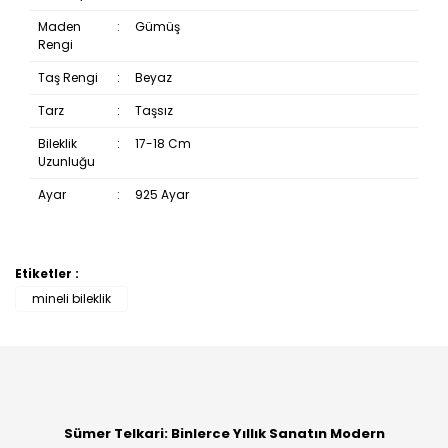
Maden
:
Gümüş
Rengi
Taş Rengi
:
Beyaz
Tarz
:
Taşsız
Bileklik
:
17-18 Cm
Uzunluğu
Ayar
:
925 Ayar
Etiketler :
Bu ürüne ilk yorumu siz yapın!
mineli bileklik
Yorum Yaz
Sümer Telkari: Binlerce Yıllık Sanatın Modern