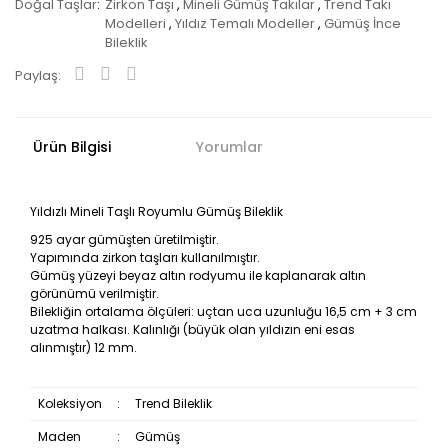
Doğal Taşlar
Zirkon Taşı
,
Mineli Gümüş Takılar
,
Trend Takı
Modelleri
,
Yıldız Temalı Modeller
,
Gümüş İnce
Bileklik
Paylaş:
Ürün Bilgisi
Yorumlar
Yıldızlı Mineli Taşlı Royumlu Gümüş Bileklik
925 ayar gümüşten üretilmiştir.
Yapımında zirkon taşları kullanılmıştır.
Gümüş yüzeyi beyaz altın rodyumu ile kaplanarak altın
görünümü verilmiştir.
Bilekliğin ortalama ölçüleri: uçtan uca uzunluğu 16,5 cm + 3 cm
uzatma halkası. Kalınlığı (büyük olan yıldızın eni esas
alınmıştır) 12 mm.
Koleksiyon
:
Trend Bileklik
Maden
:
Gümüş