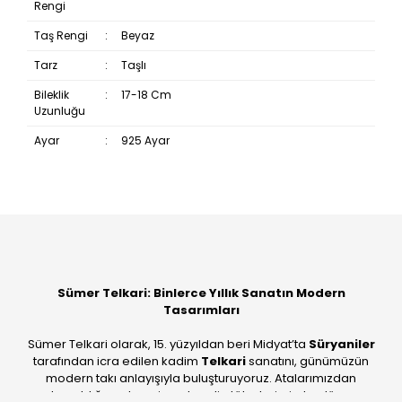
Rengi
Taş Rengi
:
Beyaz
Tarz
:
Taşlı
Bileklik
:
17-18 Cm
Uzunluğu
Ayar
:
925 Ayar
Bu ürüne ilk yorumu siz yapın!
Yorum Yaz
Sümer Telkari: Binlerce Yıllık Sanatın Modern
Tasarımları
Sümer Telkari olarak, 15. yüzyıldan beri Midyat’ta
Süryaniler
tarafından icra edilen kadim
Telkari
sanatını, günümüzün
modern takı anlayışıyla buluşturuyoruz. Atalarımızdan
devraldığımız bu mirası; kendi atölyelerimizde, dünya