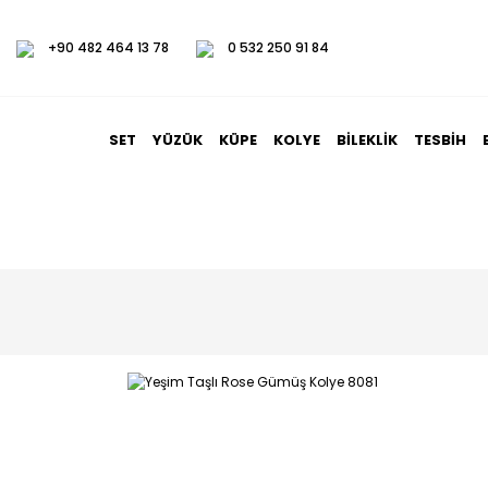
+90 482 464 13 78
0 532 250 91 84
SET
YÜZÜK
KÜPE
KOLYE
BILEKLIK
TESBIH