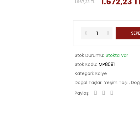
1.672,23 T
1.967,33 TL
SEPE
Stok Durumu
Stokta Var
Stok Kodu
MP8081
Kategori
Kolye
Doğal Taşlar
Yeşim Taşı
,
Doğa
Paylaş: