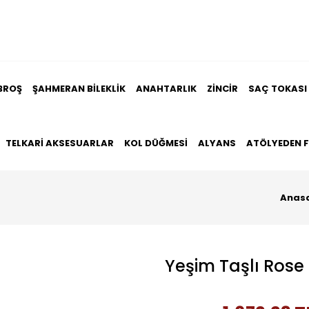
BROŞ
ŞAHMERAN BILEKLIK
ANAHTARLIK
ZINCIR
SAÇ TOKASI
TELKARI AKSESUARLAR
KOL DÜĞMESI
ALYANS
ATÖLYEDEN 
Anas
Yeşim Taşlı Rose