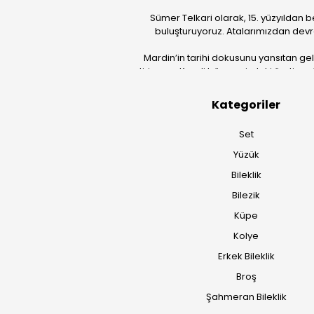
Sümer Telkari olarak, 15. yüzyıldan b
buluşturuyoruz. Atalarımızdan devr
Mardin’in tarihi dokusunu yansıtan ge
getiriyoruz. Kendi bünyemizdeki üretim güc
Kategoriler
Set
Yüzük
Bileklik
Bilezik
Küpe
Kolye
Erkek Bileklik
Broş
Şahmeran Bileklik