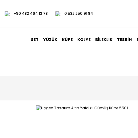
+90 482 464 13 78
0 532 250 91 84
SET
YÜZÜK
KÜPE
KOLYE
BILEKLIK
TESBIH