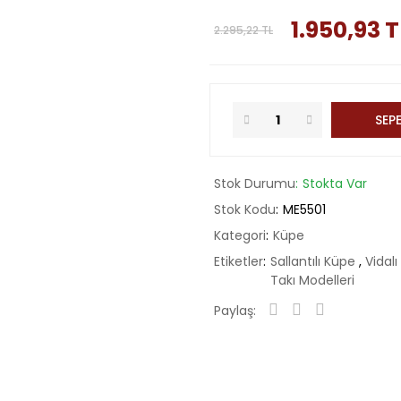
1.950,93 T
2.295,22 TL
SEPE
Stok Durumu
Stokta Var
Stok Kodu
ME5501
Kategori
Küpe
Etiketler
Sallantılı Küpe
,
Vidal
Takı Modelleri
Paylaş: