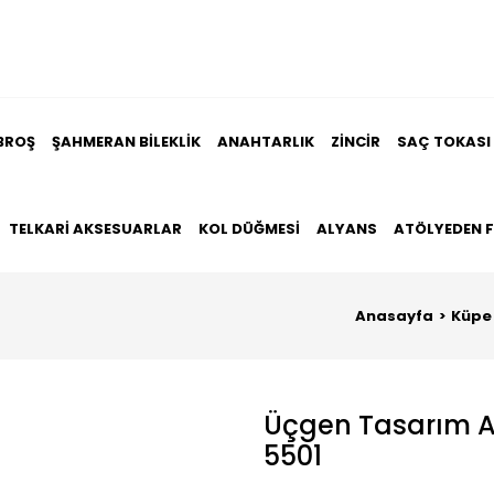
BROŞ
ŞAHMERAN BILEKLIK
ANAHTARLIK
ZINCIR
SAÇ TOKASI
TELKARI AKSESUARLAR
KOL DÜĞMESI
ALYANS
ATÖLYEDEN 
Anasayfa
Küpe
Üçgen Tasarım Al
5501