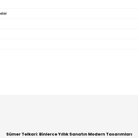
eler
Bu ürüne ilk yorumu siz yapın!
Yorum Yaz
Sümer Telkari: Binlerce Yıllık Sanatın Modern Tasarımları