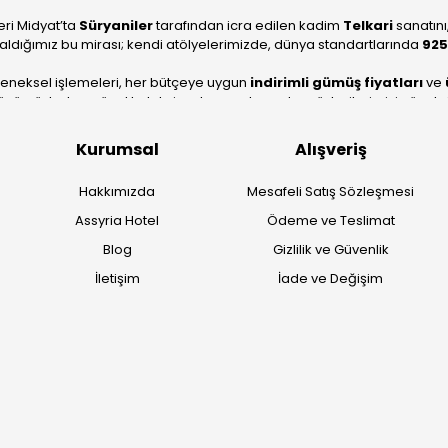
eri Midyat’ta
Süryaniler
tarafından icra edilen kadim
Telkari
sanatını
aldığımız bu mirası; kendi atölyelerimizde, dünya standartlarında
925
leneksel işlemeleri, her bütçeye uygun
indirimli gümüş fiyatları
ve
ümüzle, hem özel koleksiyonlarımızı hem de müşterilerimizin özel sipariş
köklü geçmişimizi geleceğin takı modasına güvenle taşıyoruz.
Kurumsal
Alışveriş
Hakkımızda
Mesafeli Satış Sözleşmesi
Assyria Hotel
Ödeme ve Teslimat
Blog
Gizlilik ve Güvenlik
İletişim
İade ve Değişim