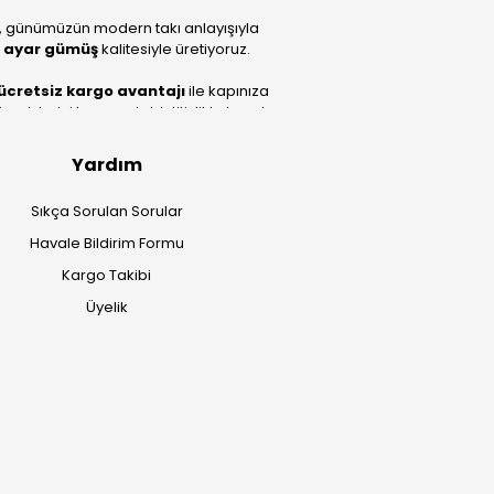
, günümüzün modern takı anlayışıyla
 ayar gümüş
kalitesiyle üretiyoruz.
ücretsiz kargo avantajı
ile kapınıza
lerini benzersiz bir titizlikle hazırlıyor;
Yardım
Sıkça Sorulan Sorular
Havale Bildirim Formu
Kargo Takibi
Üyelik