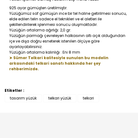
925 ayar gümüşten üretilmiştir.
Yüzüğümüz saf gümüşün ince bir tel haline getirilmesi sonucu,
elde edilen telin sadece el teknikleri ve el aletleri ile
şekillendirilerek işlenmesi sonucu oluşmaktadır.
Yüzüğün ortalama ağırlığı: 2,0 gr.
Yüzüğün parmağı çevreleyen halkasının altı açık olduğundan
içe ve dışa doğru esneterek istenilen ölçüye göre
ayarlayabilirsiniz.
Yüzüğün ortalama kalınlığı : Eni 8 mm
➤ Sümer Telkari kalitesiyle sunulan bu modelin
arkasındaki telkari sanatı hakkında her şey
rehberimizde.
Etiketler :
Bu ürüne ilk yorumu siz yapın!
tasarım yüzük
telkari yüzük
telkari
Yorum Yaz