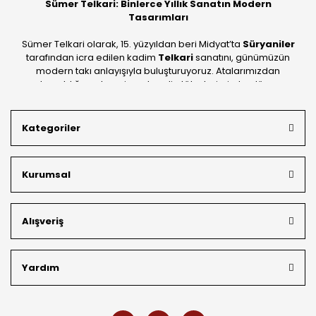
Sümer Telkari: Binlerce Yıllık Sanatın Modern
Tasarımları
Sümer Telkari olarak, 15. yüzyıldan beri Midyat’ta
Süryaniler
tarafından icra edilen kadim
Telkari
sanatını, günümüzün
modern takı anlayışıyla buluşturuyoruz. Atalarımızdan
devraldığımız bu mirası; kendi atölyelerimizde, dünya
standartlarında
925 ayar gümüş
kalitesiyle üretiyoruz.
Mardin’in tarihi dokusunu yansıtan geleneksel işlemeleri, her
Kategoriler
bütçeye uygun
indirimli gümüş fiyatları
ve
ücretsiz
kargo avantajı
ile kapınıza getiriyoruz. Kendi bünyemizdeki
üretim gücümüzle, hem özel koleksiyonlarımızı hem de
Kurumsal
müşterilerimizin özel siparişlerini benzersiz bir titizlikle
hazırlıyor; köklü geçmişimizi geleceğin takı modasına
güvenle taşıyoruz.
Alışveriş
Yardım