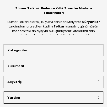
Sümer Telkari: Binlerce Yıllık Sanatın Modern
Tasarımları
Sümer Telkari olarak, 15. yüzyıldan beri Midyat’ta
Süryaniler
tarafından icra edilen kadim
Telkari
sanatını, günümüzün
modern takı anlayışıyla buluşturuyoruz. Atalarımızdan
devraldığımız bu mirası; kendi atölyelerimizde, dünya
standartlarında
925 ayar gümüş
kalitesiyle üretiyoruz.
Mardin’in tarihi dokusunu yansıtan geleneksel işlemeleri, her
Kategoriler
bütçeye uygun
indirimli gümüş fiyatları
ve
ücretsiz
kargo avantajı
ile kapınıza getiriyoruz. Kendi bünyemizdeki
üretim gücümüzle, hem özel koleksiyonlarımızı hem de
Kurumsal
müşterilerimizin özel siparişlerini benzersiz bir titizlikle
hazırlıyor; köklü geçmişimizi geleceğin takı modasına
güvenle taşıyoruz.
Alışveriş
Yardım