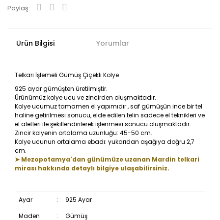
Paylaş:
Ürün Bilgisi
Yorumlar
Telkari İşlemeli Gümüş Çiçekli Kolye
925 ayar gümüşten üretilmiştir.
Ürünümüz kolye ucu ve zincirden oluşmaktadır.
Kolye ucumuz tamamen el yapımıdır , saf gümüşün ince bir tel
haline getirilmesi sonucu, elde edilen telin sadece el teknikleri ve
el aletleri ile şekillendirilerek işlenmesi sonucu oluşmaktadır.
Zincir kolyenin ortalama uzunluğu: 45-50 cm.
Kolye ucunun ortalama ebadı: yukarıdan aşağıya doğru 2,7
cm.
➤ Mezopotamya'dan günümüze uzanan Mardin telkari
mirası hakkında detaylı bilgiye ulaşabilirsiniz.
Ayar
:
925 Ayar
Maden
:
Gümüş