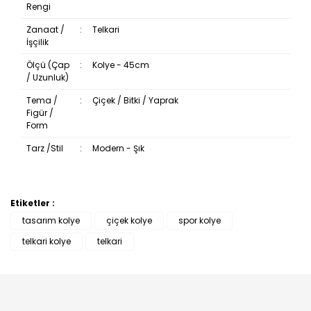
Rengi
Zanaat /
:
Telkari
İşçilik
Ölçü (Çap
:
Kolye - 45cm
/ Uzunluk)
Tema /
:
Çiçek / Bitki / Yaprak
Figür /
Form
Tarz /Stil
:
Modern - Şık
Etiketler :
Bu ürüne ilk yorumu siz yapın!
tasarım kolye
çiçek kolye
spor kolye
telkari kolye
telkari
Yorum Yaz