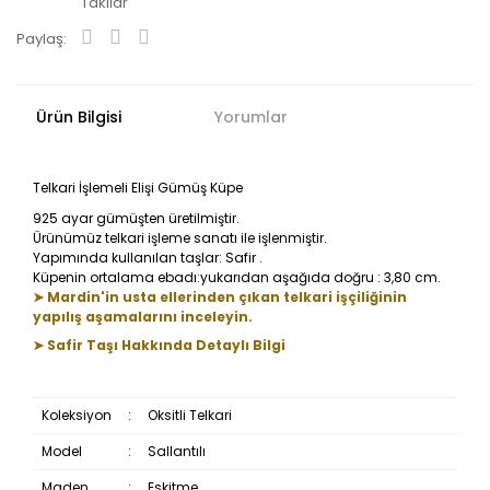
Takılar
Paylaş:
Ürün Bilgisi
Yorumlar
Telkari İşlemeli Elişi Gümüş Küpe
925 ayar gümüşten üretilmiştir.
Ürünümüz telkari işleme sanatı ile işlenmiştir.
Yapımında kullanılan taşlar: Safir .
Küpenin ortalama ebadı:yukarıdan aşağıda doğru : 3,80 cm.
➤ Mardin'in usta ellerinden çıkan telkari işçiliğinin
yapılış aşamalarını inceleyin.
➤ Safir Taşı Hakkında Detaylı Bilgi
Koleksiyon
:
Oksitli Telkari
Model
:
Sallantılı
Maden
:
Eskitme