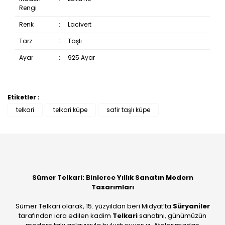
Rengi
Renk
:
Lacivert
Tarz
:
Taşlı
Ayar
:
925 Ayar
Etiketler :
Bu ürüne ilk yorumu siz yapın!
telkari
telkari küpe
safir taşlı küpe
Yorum Yaz
Sümer Telkari: Binlerce Yıllık Sanatın Modern
Tasarımları
Sümer Telkari olarak, 15. yüzyıldan beri Midyat’ta
Süryaniler
tarafından icra edilen kadim
Telkari
sanatını, günümüzün