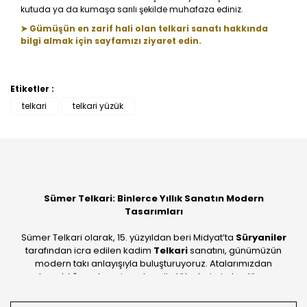
kutuda ya da kumaşa sarılı şekilde muhafaza ediniz.
➤ Gümüşün en zarif hali olan telkari sanatı hakkında
bilgi almak için sayfamızı ziyaret edin.
Etiketler :
Bu ürüne ilk yorumu siz yapın!
telkari
telkari yüzük
Yorum Yaz
Sümer Telkari: Binlerce Yıllık Sanatın Modern
Tasarımları
Sümer Telkari olarak, 15. yüzyıldan beri Midyat’ta
Süryaniler
tarafından icra edilen kadim
Telkari
sanatını, günümüzün
modern takı anlayışıyla buluşturuyoruz. Atalarımızdan
devraldığımız bu mirası; kendi atölyelerimizde, dünya
standartlarında
925 ayar gümüş
kalitesiyle üretiyoruz.