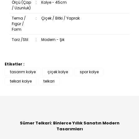
Ölçü (Çap
:
Kolye - 45cm
/ Uzunluk)
Tema /
:
Çiçek / Bitki / Yaprak
Figür /
Form
Tarz /Stil
:
Modern - Şık
Etiketler :
Bu ürüne ilk yorumu siz yapın!
tasarım kolye
çiçek kolye
spor kolye
telkari kolye
telkari
Yorum Yaz
Sümer Telkari: Binlerce Yıllık Sanatın Modern
Tasarımları