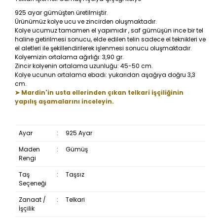
925 ayar gümüşten üretilmiştir.
Ürünümüz kolye ucu ve zincirden oluşmaktadır.
Kolye ucumuz tamamen el yapımıdır , saf gümüşün ince bir tel
haline getirilmesi sonucu, elde edilen telin sadece el teknikleri ve
el aletleri ile şekillendirilerek işlenmesi sonucu oluşmaktadır.
Kolyemizin ortalama ağırlığı: 3,90 gr.
Zincir kolyenin ortalama uzunluğu: 45-50 cm.
Kolye ucunun ortalama ebadı: yukarıdan aşağıya doğru 3,3
cm.
➤ Mardin'in usta ellerinden çıkan telkari işçiliğinin
yapılış aşamalarını inceleyin.
Ayar
:
925 Ayar
Maden
:
Gümüş
Rengi
Taş
:
Taşsız
Seçeneği
Zanaat /
:
Telkari
İşçilik