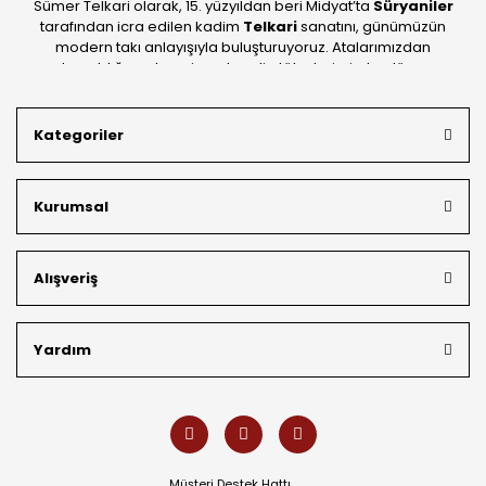
Sümer Telkari olarak, 15. yüzyıldan beri Midyat’ta
Süryaniler
tarafından icra edilen kadim
Telkari
sanatını, günümüzün
modern takı anlayışıyla buluşturuyoruz. Atalarımızdan
devraldığımız bu mirası; kendi atölyelerimizde, dünya
standartlarında
925 ayar gümüş
kalitesiyle üretiyoruz.
Mardin’in tarihi dokusunu yansıtan geleneksel işlemeleri, her
Kategoriler
bütçeye uygun
indirimli gümüş fiyatları
ve
ücretsiz
kargo avantajı
ile kapınıza getiriyoruz. Kendi bünyemizdeki
üretim gücümüzle, hem özel koleksiyonlarımızı hem de
Kurumsal
müşterilerimizin özel siparişlerini benzersiz bir titizlikle
hazırlıyor; köklü geçmişimizi geleceğin takı modasına
güvenle taşıyoruz.
Alışveriş
Yardım
Müşteri Destek Hattı