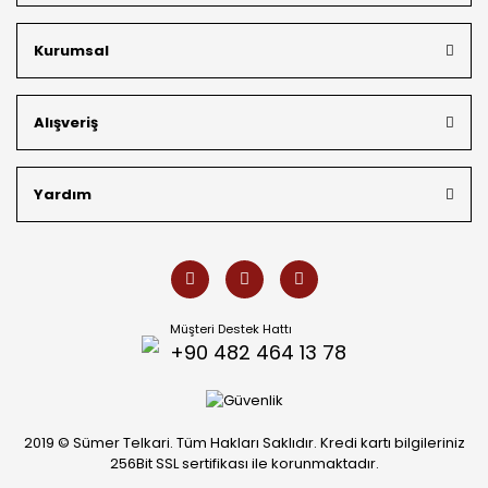
kargo avantajı
ile kapınıza getiriyoruz. Kendi bünyemizdeki
üretim gücümüzle, hem özel koleksiyonlarımızı hem de
Kurumsal
müşterilerimizin özel siparişlerini benzersiz bir titizlikle
hazırlıyor; köklü geçmişimizi geleceğin takı modasına
güvenle taşıyoruz.
Alışveriş
Yardım
Müşteri Destek Hattı
+90 482 464 13 78
2019 © Sümer Telkari. Tüm Hakları Saklıdır. Kredi kartı bilgileriniz
256Bit SSL sertifikası ile korunmaktadır.