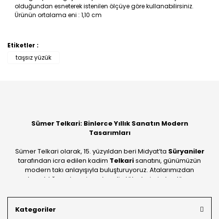
olduğundan esneterek istenilen ölçüye göre kullanabilirsiniz.
Ürünün ortalama eni : 1,10 cm
Etiketler :
Bu ürüne ilk yorumu siz yapın!
taşsız yüzük
Yorum Yaz
Sümer Telkari: Binlerce Yıllık Sanatın Modern
Tasarımları
Sümer Telkari olarak, 15. yüzyıldan beri Midyat’ta
Süryaniler
tarafından icra edilen kadim
Telkari
sanatını, günümüzün
modern takı anlayışıyla buluşturuyoruz. Atalarımızdan
devraldığımız bu mirası; kendi atölyelerimizde, dünya
standartlarında
925 ayar gümüş
kalitesiyle üretiyoruz.
Mardin’in tarihi dokusunu yansıtan geleneksel işlemeleri, her
Kategoriler
bütçeye uygun
indirimli gümüş fiyatları
ve
ücretsiz