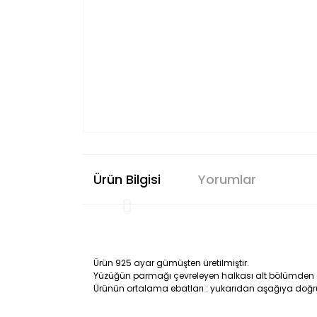
Ürün Bilgisi
Yorumlar
Ürün 925 ayar gümüşten üretilmiştir.
Yüzüğün parmağı çevreleyen halkası alt bölümden aç
Ürünün ortalama ebatları : yukarıdan aşağıya doğr