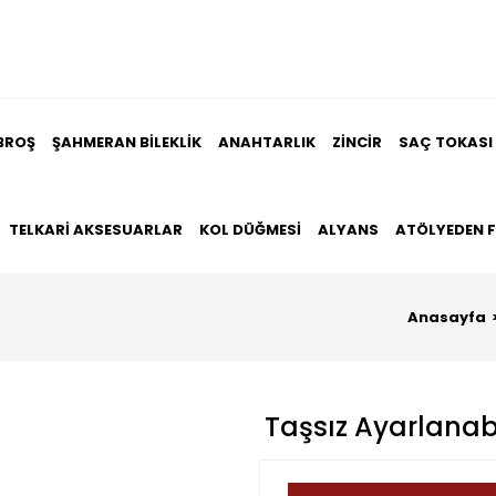
BROŞ
ŞAHMERAN BILEKLIK
ANAHTARLIK
ZINCIR
SAÇ TOKASI
TELKARI AKSESUARLAR
KOL DÜĞMESI
ALYANS
ATÖLYEDEN 
Anasayfa
Taşsız Ayarlanab