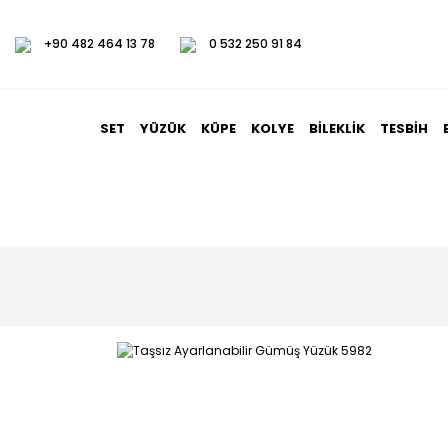
+90 482 464 13 78
0 532 250 91 84
SET
YÜZÜK
KÜPE
KOLYE
BILEKLIK
TESBIH