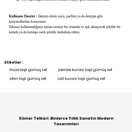
Kullanım Önerisi :
Takınızı deniz suyu, parfüm ya da deterjan gibi
kimyasallardan koruyunuz.
Takınızı kullanmadığınız zaman nemsiz bir ortamda ve ışık almayacak şekilde bir
kutuda ya da kumaşa sarılı şekilde muhafaza ediniz.
Etiketler :
Bu ürüne ilk yorumu siz yapın!
firuze taşlı gümüş set
pembe kuvars taşlı gümüş set
sitrin taşlı gümüş set
rutil kuvars taşlı gümüş set
Yorum Yaz
Sümer Telkari: Binlerce Yıllık Sanatın Modern
Tasarımları