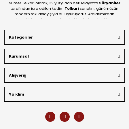
Sümer Telkari olarak, 15. yüzyıldan beri Midyat’ta
Süryaniler
tarafından icra edilen kadim
Telkari
sanatını, günümüzün
modern takı anlayışıyla buluşturuyoruz. Atalarımızdan
devraldığımız bu mirası; kendi atölyelerimizde, dünya
standartlarında
925 ayar gümüş
kalitesiyle üretiyoruz.
Mardin’in tarihi dokusunu yansıtan geleneksel işlemeleri, her
Kategoriler
bütçeye uygun
indirimli gümüş fiyatları
ve
ücretsiz
kargo avantajı
ile kapınıza getiriyoruz. Kendi bünyemizdeki
üretim gücümüzle, hem özel koleksiyonlarımızı hem de
Kurumsal
müşterilerimizin özel siparişlerini benzersiz bir titizlikle
hazırlıyor; köklü geçmişimizi geleceğin takı modasına
güvenle taşıyoruz.
Alışveriş
Yardım