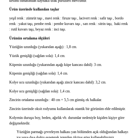
kesimi olmasından kaynaklı ufak pürüzleri mevcuttur.
Ürün üzerinde kullanılan taşlar
yeşil renk : zümrüt taşı , mavi renk : firuze taşı , lacivert renk : safir taşı , bordo
renk : yakut taşı, pembe renk : pembe kuvars taşı , sarı renk : sitrin taşı,
haki renk
: rutil kuvars taşı, beyaz renk : inci taşı.
Ürünün ortalama ölçüleri
Yüzüğün uzunluğu (yukarıdan aşağı) : 1,8 cm.
Yüzük genişliği (sağdan sola): 1,4 cm.
Küpenin uzunluğu (yukarından aşağı küpe kancası dahil): 3 cm.
Küpenin genişliği (sağdan sola): 1,4 cm.
Kolye ucu uzunluğu (yukarıdan aşağı zincir kancası dahil): 3,2 cm.
Kolye ucu genişliği (sağdan sola): 1,4 cm.
Zincirin ortalama uzunluğu : 40 cm + 5,5 cm gümüş ek halkalar.
Zincirin üzerinde oksit rodyumu kullanılarak otantik bir görünüm elde edilmiştir.
Kolyenin duruşu boy, beden, ağırlık vb. durumlar nedeniyle kişiden kişiye göre
değişmektedir.
Yüzüğün parmağı çevreleyen halkası yan bölümden açık olduğundan halkayı
içe veya dışa doğru esneterek istenilen ölçüye göre kullanabilirsiniz.