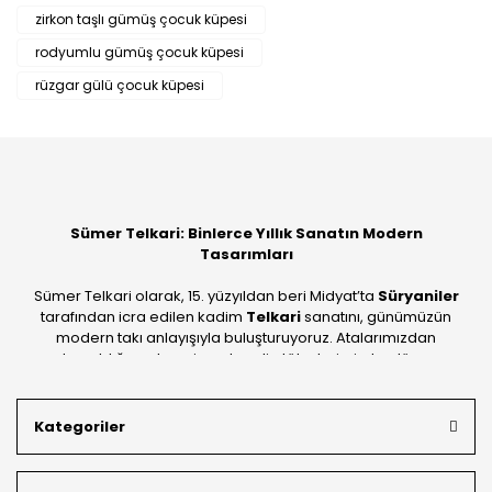
zirkon taşlı gümüş çocuk küpesi
rodyumlu gümüş çocuk küpesi
rüzgar gülü çocuk küpesi
Sümer Telkari: Binlerce Yıllık Sanatın Modern
Tasarımları
Sümer Telkari olarak, 15. yüzyıldan beri Midyat’ta
Süryaniler
tarafından icra edilen kadim
Telkari
sanatını, günümüzün
modern takı anlayışıyla buluşturuyoruz. Atalarımızdan
devraldığımız bu mirası; kendi atölyelerimizde, dünya
standartlarında
925 ayar gümüş
kalitesiyle üretiyoruz.
Mardin’in tarihi dokusunu yansıtan geleneksel işlemeleri, her
Kategoriler
bütçeye uygun
indirimli gümüş fiyatları
ve
ücretsiz
kargo avantajı
ile kapınıza getiriyoruz. Kendi bünyemizdeki
üretim gücümüzle, hem özel koleksiyonlarımızı hem de