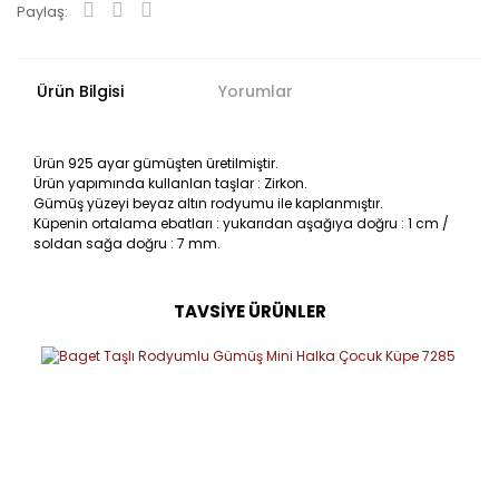
Paylaş:
Ürün Bilgisi
Yorumlar
Ürün 925 ayar gümüşten üretilmiştir.
Ürün yapımında kullanlan taşlar : Zirkon.
Gümüş yüzeyi beyaz altın rodyumu ile kaplanmıştır.
Küpenin ortalama ebatları : yukarıdan aşağıya doğru : 1 cm /
soldan sağa doğru : 7 mm.
TAVSİYE ÜRÜNLER
Bu ürüne ilk yorumu siz yapın!
Yorum Yaz