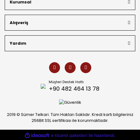
Kurumsal
müşterilerimizin özel siparişlerini benzersiz bir titizlikle
hazırlıyor; köklü geçmişimizi geleceğin takı modasına
güvenle taşıyoruz.
Alışveriş
Yardım
Müşteri Destek Hattı
+90 482 464 13 78
2019 © Sümer Telkari. Tüm Hakları Saklıdır. Kredi kartı bilgileriniz
256Bit SSL sertifikası ile korunmaktadır.
ideasoft
ile
e-
hazırlandı.