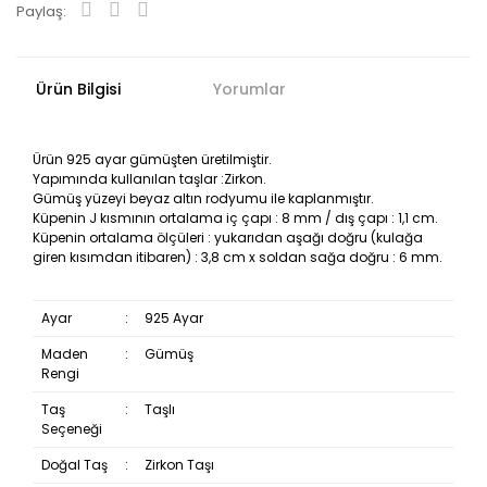
Paylaş:
Ürün Bilgisi
Yorumlar
Ürün 925 ayar gümüşten üretilmiştir.
Yapımında kullanılan taşlar :Zirkon.
Gümüş yüzeyi beyaz altın rodyumu ile kaplanmıştır.
Küpenin J kısmının ortalama iç çapı : 8 mm / dış çapı : 1,1 cm.
Küpenin ortalama ölçüleri : yukarıdan aşağı doğru (kulağa
giren kısımdan itibaren) : 3,8 cm x soldan sağa doğru : 6 mm.
Ayar
:
925 Ayar
Maden
:
Gümüş
Rengi
Taş
:
Taşlı
Seçeneği
Doğal Taş
:
Zirkon Taşı