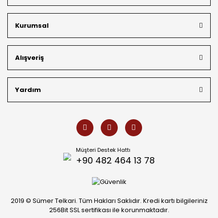
bütçeye uygun
indirimli gümüş fiyatları
ve
ücretsiz
kargo avantajı
ile kapınıza getiriyoruz. Kendi bünyemizdeki
üretim gücümüzle, hem özel koleksiyonlarımızı hem de
Kurumsal
müşterilerimizin özel siparişlerini benzersiz bir titizlikle
hazırlıyor; köklü geçmişimizi geleceğin takı modasına
güvenle taşıyoruz.
Alışveriş
Yardım
Müşteri Destek Hattı
+90 482 464 13 78
2019 © Sümer Telkari. Tüm Hakları Saklıdır. Kredi kartı bilgileriniz
256Bit SSL sertifikası ile korunmaktadır.