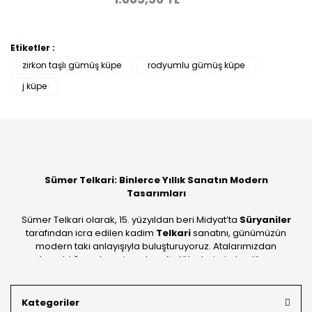
Etiketler :
zirkon taşlı gümüş küpe
rodyumlu gümüş küpe
j küpe
Sümer Telkari: Binlerce Yıllık Sanatın Modern
Tasarımları
Sümer Telkari olarak, 15. yüzyıldan beri Midyat’ta
Süryaniler
tarafından icra edilen kadim
Telkari
sanatını, günümüzün
modern takı anlayışıyla buluşturuyoruz. Atalarımızdan
devraldığımız bu mirası; kendi atölyelerimizde, dünya
standartlarında
925 ayar gümüş
kalitesiyle üretiyoruz.
Mardin’in tarihi dokusunu yansıtan geleneksel işlemeleri, her
Kategoriler