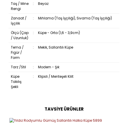
Taş / Mine
:
Beyaz
Rengi
Zanaat /
:
Mıhlama (Taş İşçiliği), Sıvama (Taş İşçiliği)
İşçilik
Ölçü (Çap
:
Küpe - Orta (1,6 - 3,9cm)
/ Uzunluk)
Tema /
:
Mekik, Sallantılı Küpe
Figür /
Form
Tarz /Stil
:
Modern - Şık
Küpe
:
Klipsli / Menteşeli Kilit
Takılış
Şekli
TAVSİYE ÜRÜNLER
Bu ürüne ilk yorumu siz yapın!