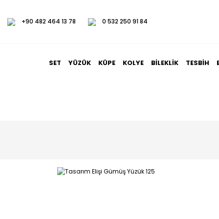
+90 482 464 13 78
0 532 250 91 84
SET
YÜZÜK
KÜPE
KOLYE
BILEKLIK
TESBIH