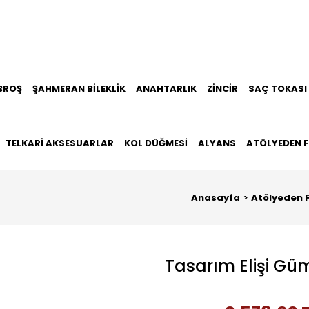
BROŞ
ŞAHMERAN BILEKLIK
ANAHTARLIK
ZINCIR
SAÇ TOKASI
TELKARI AKSESUARLAR
KOL DÜĞMESI
ALYANS
ATÖLYEDEN 
Anasayfa
Atölyeden F
Tasarım Elişi Gü