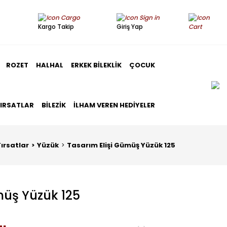
Kargo Takip
Giriş Yap
ROZET
HALHAL
ERKEK BILEKLIK
ÇOCUK
FIRSATLAR
BILEZIK
İLHAM VEREN HEDIYELER
ırsatlar
Yüzük
Tasarım Elişi Gümüş Yüzük 125
müş Yüzük 125