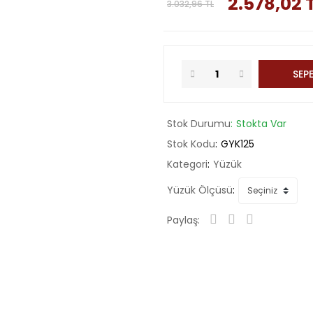
2.578,02 
3.032,96 TL
SEPE
Stok Durumu
Stokta Var
Stok Kodu
GYK125
Kategori
Yüzük
Yüzük Ölçüsü
Paylaş: