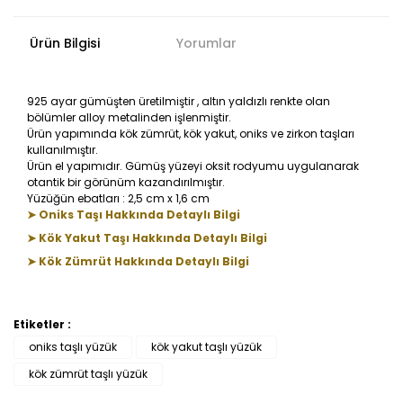
Ürün Bilgisi
Yorumlar
925 ayar gümüşten üretilmiştir , altın yaldızlı renkte olan
bölümler alloy metalinden işlenmiştir.
Ürün yapımında kök zümrüt, kök yakut, oniks ve zirkon taşları
kullanılmıştır.
Ürün el yapımıdır. Gümüş yüzeyi oksit rodyumu uygulanarak
otantik bir görünüm kazandırılmıştır.
Yüzüğün ebatları : 2,5 cm x 1,6 cm
➤ Oniks Taşı Hakkında Detaylı Bilgi
➤ Kök Yakut Taşı Hakkında Detaylı Bilgi
➤ Kök Zümrüt Hakkında Detaylı Bilgi
Etiketler :
Bu ürüne ilk yorumu siz yapın!
oniks taşlı yüzük
kök yakut taşlı yüzük
kök zümrüt taşlı yüzük
Yorum Yaz