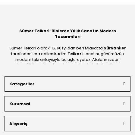
Sümer Telkari: Binlerce Yıllık Sanatın Modern
Tasarımları
Sümer Telkari olarak, 15. yüzyıldan beri Midyat’ta
Süryaniler
tarafından icra edilen kadim
Telkari
sanatını, günümüzün
modern takı anlayışıyla buluşturuyoruz. Atalarımızdan
devraldığımız bu mirası; kendi atölyelerimizde, dünya
standartlarında
925 ayar gümüş
kalitesiyle üretiyoruz.
Mardin’in tarihi dokusunu yansıtan geleneksel işlemeleri, her
Kategoriler
bütçeye uygun
indirimli gümüş fiyatları
ve
ücretsiz
kargo avantajı
ile kapınıza getiriyoruz. Kendi bünyemizdeki
üretim gücümüzle, hem özel koleksiyonlarımızı hem de
Kurumsal
müşterilerimizin özel siparişlerini benzersiz bir titizlikle
hazırlıyor; köklü geçmişimizi geleceğin takı modasına
güvenle taşıyoruz.
Alışveriş