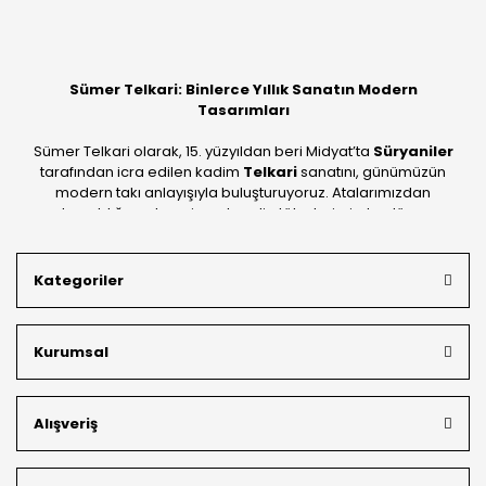
Yorum Yaz
Sümer Telkari: Binlerce Yıllık Sanatın Modern
Tasarımları
Sümer Telkari olarak, 15. yüzyıldan beri Midyat’ta
Süryaniler
tarafından icra edilen kadim
Telkari
sanatını, günümüzün
modern takı anlayışıyla buluşturuyoruz. Atalarımızdan
devraldığımız bu mirası; kendi atölyelerimizde, dünya
standartlarında
925 ayar gümüş
kalitesiyle üretiyoruz.
Mardin’in tarihi dokusunu yansıtan geleneksel işlemeleri, her
Kategoriler
bütçeye uygun
indirimli gümüş fiyatları
ve
ücretsiz
kargo avantajı
ile kapınıza getiriyoruz. Kendi bünyemizdeki
üretim gücümüzle, hem özel koleksiyonlarımızı hem de
Kurumsal
müşterilerimizin özel siparişlerini benzersiz bir titizlikle
hazırlıyor; köklü geçmişimizi geleceğin takı modasına
güvenle taşıyoruz.
Alışveriş