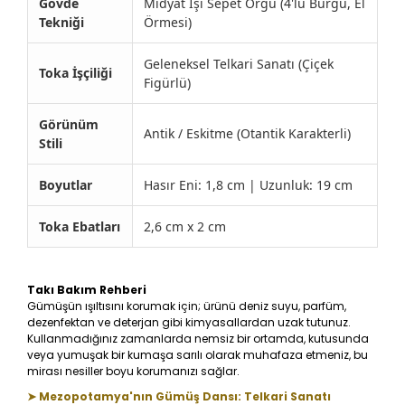
Gövde
Midyat İşi Sepet Örgü (4'lü Burgu, El
Tekniği
Örmesi)
Geleneksel Telkari Sanatı (Çiçek
Toka İşçiliği
Figürlü)
Görünüm
Antik / Eskitme (Otantik Karakterli)
Stili
Boyutlar
Hasır Eni: 1,8 cm | Uzunluk: 19 cm
Toka Ebatları
2,6 cm x 2 cm
Takı Bakım Rehberi
Gümüşün ışıltısını korumak için; ürünü deniz suyu, parfüm,
dezenfektan ve deterjan gibi kimyasallardan uzak tutunuz.
Kullanmadığınız zamanlarda nemsiz bir ortamda, kutusunda
veya yumuşak bir kumaşa sarılı olarak muhafaza etmeniz, bu
mirası nesiller boyu korumanızı sağlar.
➤ Mezopotamya'nın Gümüş Dansı: Telkari Sanatı