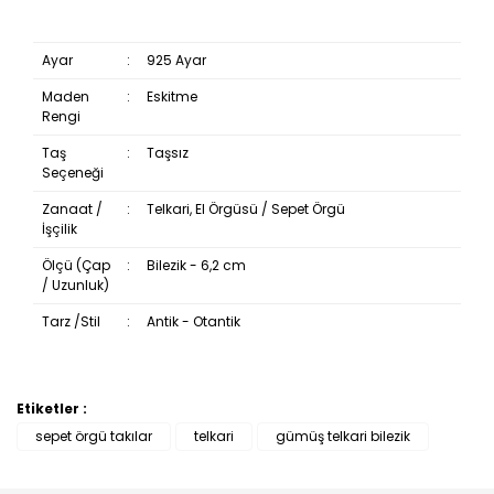
Ayar
:
925 Ayar
Maden
:
Eskitme
Rengi
Taş
:
Taşsız
Seçeneği
Zanaat /
:
Telkari, El Örgüsü / Sepet Örgü
İşçilik
Ölçü (Çap
:
Bilezik - 6,2 cm
/ Uzunluk)
Tarz /Stil
:
Antik - Otantik
Etiketler :
Bu ürüne ilk yorumu siz yapın!
sepet örgü takılar
telkari
gümüş telkari bilezik