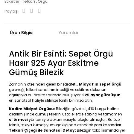
Etiketler
Telkari
,
Örgü
Paylaş:
Ürün Bilgisi
Yorumlar
Antik Bir Esinti: Sepet Örgü
Hasır 925 Ayar Eskitme
Gümüş Bilezik
Zamanın ötesinden gelen bir zarafet...
Midyat’ın sepet örgü
geleneği, telkari sanatının inceliği ve eskitme dokunun
ağırlığıyla bu özel tasarımda buluşuyor.
925 ayar gümüşün
en sanatsal haliyle stilinize tarihi bir imza atın.
Kadim Midyat Örgüsü:
Bileziğin gövdesi, 4'lü burgu haline
getirilmiş ince gümüş tellerin, usta ellerde sabırla ve tamamen
el örmesi
yöntemiyle dokunmasıyla oluşturulmuştur. Bu özel
teknik, takıya kumaş yumuşaklığında esnek bir yapı kazandırır.
Telkari Çiçeği ile Sanatsal Detay:
Bileziğin toka kısmında yer