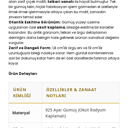
alan zarif çiçek motifi,
telkari sanatı
ile hayat bulmuştur. Tek
bir gümüş telin, hiçbir fabrikasyon işlem görmeden el aletleriyle
ilmek ilmek işlenmesiyle ortaya çıkan bu motif, zanaatın
zirvesini temsil eder.
Otantik Eskitme Görünüm:
Gümüş yüzeyi üzerine
uygulanan özel
oksit kaplama
, bileziğe eskitme bir karakter
kazandırır. Bu antik görünüm, telkari ve örgü detaylarının
derinliğini daha belirgin hale getirerek ürünün sanatsal değerini
vurgular.
Zarif ve Dengeli Form:
1,8 cm'lik örgü eni ve 19 cm'lik
uzunluğuyla bileği nazikçe sarar. Hem günlük kombinlerinize
asil bir dokunuş katar hem de en özel davetlerde farkınızı ortaya
koyar.
Ürün Detayları
ÜRÜN
ÖZELLIKLER & ZANAAT
KIMLIĞI
NOTLARI
925 Ayar Gümüş (Oksit Rodyum
Materyal
Kaplamalı)