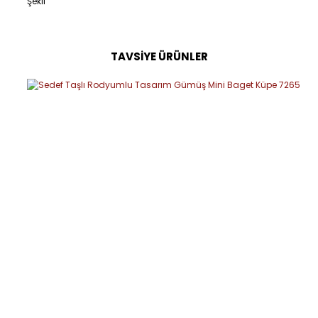
Şekli
TAVSİYE ÜRÜNLER
Bu ürüne ilk yorumu siz yapın!
Yorum Yaz