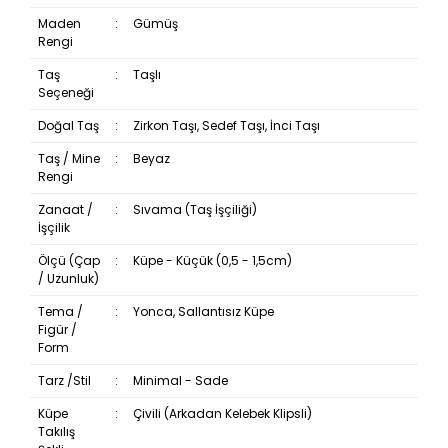
Maden
:
Gümüş
Rengi
Taş
:
Taşlı
Seçeneği
Doğal Taş
:
Zirkon Taşı, Sedef Taşı, İnci Taşı
Taş / Mine
:
Beyaz
Rengi
Zanaat /
:
Sıvama (Taş İşçiliği)
İşçilik
Ölçü (Çap
:
Küpe - Küçük (0,5 - 1,5cm)
/ Uzunluk)
Tema /
:
Yonca, Sallantısız Küpe
Figür /
Form
Tarz /Stil
:
Minimal - Sade
Küpe
:
Çivili (Arkadan Kelebek Klipsli)
Takılış