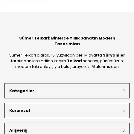
Sümer Telkari: Binlerce Yıllık Sanatın Modern
Tasarımları
Sümer Telkari olarak, 15. yüzyıldan beri Midyat’ta
Süryaniler
tarafından icra edilen kadim
Telkari
sanatını, günümüzün
modern takı anlayışıyla buluşturuyoruz. Atalarımızdan
devraldığımız bu mirası; kendi atölyelerimizde, dünya
standartlarında
925 ayar gümüş
kalitesiyle üretiyoruz.
Mardin’in tarihi dokusunu yansıtan geleneksel işlemeleri, her
Kategoriler
bütçeye uygun
indirimli gümüş fiyatları
ve
ücretsiz
kargo avantajı
ile kapınıza getiriyoruz. Kendi bünyemizdeki
üretim gücümüzle, hem özel koleksiyonlarımızı hem de
Kurumsal
müşterilerimizin özel siparişlerini benzersiz bir titizlikle
hazırlıyor; köklü geçmişimizi geleceğin takı modasına
güvenle taşıyoruz.
Alışveriş