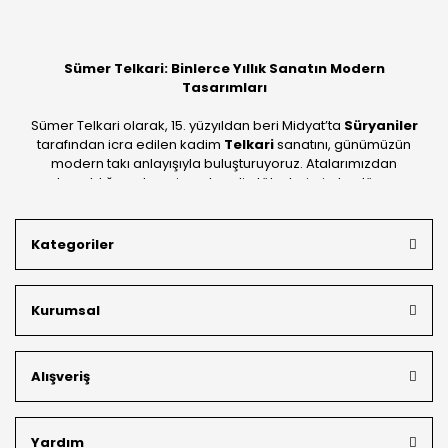
Yorum Yaz
Sümer Telkari: Binlerce Yıllık Sanatın Modern
Tasarımları
Sümer Telkari olarak, 15. yüzyıldan beri Midyat’ta
Süryaniler
tarafından icra edilen kadim
Telkari
sanatını, günümüzün
modern takı anlayışıyla buluşturuyoruz. Atalarımızdan
devraldığımız bu mirası; kendi atölyelerimizde, dünya
standartlarında
925 ayar gümüş
kalitesiyle üretiyoruz.
Mardin’in tarihi dokusunu yansıtan geleneksel işlemeleri, her
Kategoriler
bütçeye uygun
indirimli gümüş fiyatları
ve
ücretsiz
kargo avantajı
ile kapınıza getiriyoruz. Kendi bünyemizdeki
üretim gücümüzle, hem özel koleksiyonlarımızı hem de
Kurumsal
müşterilerimizin özel siparişlerini benzersiz bir titizlikle
hazırlıyor; köklü geçmişimizi geleceğin takı modasına
güvenle taşıyoruz.
Alışveriş
Yardım