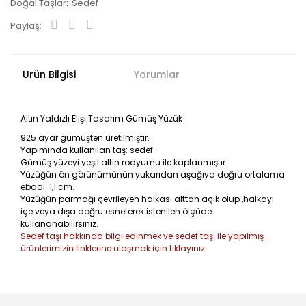
Doğal Taşlar
Sedef
Paylaş:
Ürün Bilgisi
Yorumlar
Altın Yaldızlı Elişi Tasarım Gümüş Yüzük
925 ayar gümüşten üretilmiştir.
Yapımında kullanılan taş: sedef .
Gümüş yüzeyi yeşil altın rodyumu ile kaplanmıştır.
Yüzüğün ön görünümünün yukarıdan aşağıya doğru ortalama
ebadı: 1,1 cm.
Yüzüğün parmağı çevrileyen halkası alttan açık olup ,halkayı
içe veya dışa doğru esneterek istenilen ölçüde
kullananabilirsiniz.
Sedef taşı hakkında bilgi edinmek ve sedef taşı ile yapılmış
ürünlerimizin linklerine ulaşmak için tıklayınız.
Bu ürüne ilk yorumu siz yapın!