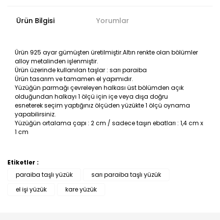
Ürün Bilgisi
Yorumlar
Ürün 925 ayar gümüşten üretilmiştir.Altın renkte olan bölümler
alloy metalinden işlenmiştir.
Ürün üzerinde kullanılan taşlar : sarı paraiba
Ürün tasarım ve tamamen el yapımıdır.
Yüzüğün parmağı çevreleyen halkası üst bölümden açık
olduğundan halkayı 1 ölçü için içe veya dışa doğru
esneterek seçim yaptığınız ölçüden yüzükte 1 ölçü oynama
yapabilirsiniz.
Yüzüğün ortalama çapı : 2 cm / sadece taşın ebatları : 1,4 cm x
1 cm
Etiketler :
Bu ürüne ilk yorumu siz yapın!
paraiba taşlı yüzük
sarı paraiba taşlı yüzük
el işi yüzük
kare yüzük
Yorum Yaz