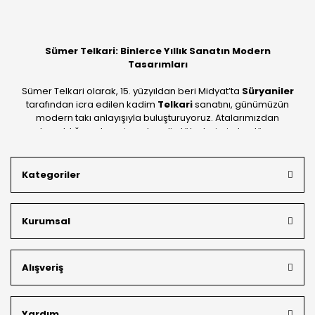
Sümer Telkari: Binlerce Yıllık Sanatın Modern
Tasarımları
Sümer Telkari olarak, 15. yüzyıldan beri Midyat’ta
Süryaniler
tarafından icra edilen kadim
Telkari
sanatını, günümüzün
modern takı anlayışıyla buluşturuyoruz. Atalarımızdan
devraldığımız bu mirası; kendi atölyelerimizde, dünya
standartlarında
925 ayar gümüş
kalitesiyle üretiyoruz.
Mardin’in tarihi dokusunu yansıtan geleneksel işlemeleri, her
Kategoriler
bütçeye uygun
indirimli gümüş fiyatları
ve
ücretsiz
kargo avantajı
ile kapınıza getiriyoruz. Kendi bünyemizdeki
üretim gücümüzle, hem özel koleksiyonlarımızı hem de
Kurumsal
müşterilerimizin özel siparişlerini benzersiz bir titizlikle
hazırlıyor; köklü geçmişimizi geleceğin takı modasına
güvenle taşıyoruz.
Alışveriş
Yardım