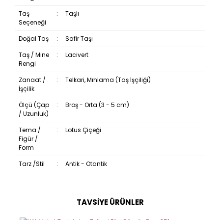
Taş
:
Taşlı
Seçeneği
Doğal Taş
:
Safir Taşı
Taş / Mine
:
Lacivert
Rengi
Zanaat /
:
Telkari, Mıhlama (Taş İşçiliği)
İşçilik
Ölçü (Çap
:
Broş - Orta (3 - 5 cm)
/ Uzunluk)
Tema /
:
Lotus Çiçeği
Figür /
Form
Tarz /Stil
:
Antik - Otantik
TAVSİYE ÜRÜNLER
Bu ürüne ilk yorumu siz yapın!