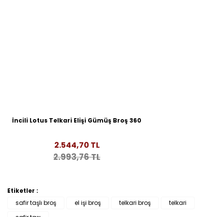
İncili Lotus Telkari Elişi Gümüş Broş 360
2.544,70 TL
2.993,76 TL
Etiketler :
safir taşlı broş
el işi broş
telkari broş
telkari