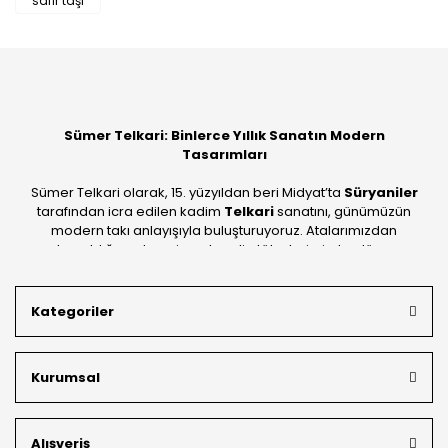
safir taşı
Sümer Telkari: Binlerce Yıllık Sanatın Modern
Tasarımları
Sümer Telkari olarak, 15. yüzyıldan beri Midyat’ta
Süryaniler
tarafından icra edilen kadim
Telkari
sanatını, günümüzün
modern takı anlayışıyla buluşturuyoruz. Atalarımızdan
devraldığımız bu mirası; kendi atölyelerimizde, dünya
standartlarında
925 ayar gümüş
kalitesiyle üretiyoruz.
Mardin’in tarihi dokusunu yansıtan geleneksel işlemeleri, her
Kategoriler
bütçeye uygun
indirimli gümüş fiyatları
ve
ücretsiz
kargo avantajı
ile kapınıza getiriyoruz. Kendi bünyemizdeki
üretim gücümüzle, hem özel koleksiyonlarımızı hem de
Kurumsal
müşterilerimizin özel siparişlerini benzersiz bir titizlikle
hazırlıyor; köklü geçmişimizi geleceğin takı modasına
güvenle taşıyoruz.
Alışveriş