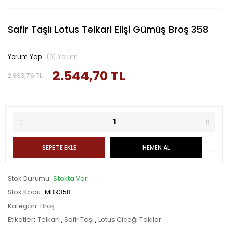
Safir Taşlı Lotus Telkari Elişi Gümüş Broş 358
Yorum Yap
(0) Yorum
2.544,70 TL
2.993,76 TL
SEPETE EKLE
HEMEN AL
Stok Durumu
Stokta Var
Stok Kodu
MBR358
Kategori
Broş
Etiketler
Telkari
,
Safir Taşı
,
Lotus Çiçeği Takılar