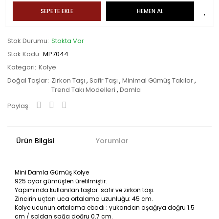
SEPETE EKLE
HEMEN AL
Stok Durumu
Stokta Var
Stok Kodu
MP7044
Kategori
Kolye
Doğal Taşlar
Zirkon Taşı
,
Safir Taşı
,
Minimal Gümüş Takılar
,
Trend Takı Modelleri
,
Damla
Paylaş:
Ürün Bilgisi
Yorumlar
Mini Damla Gümüş Kolye
925 ayar gümüşten üretilmiştir.
Yapımında kullanılan taşlar :safir ve zirkon taşı.
Zincirin uçtan uca ortalama uzunluğu: 45 cm.
Kolye ucunun ortalama ebadı : yukarıdan aşağıya doğru 1.5
cm / soldan sağa doğru 0.7 cm.