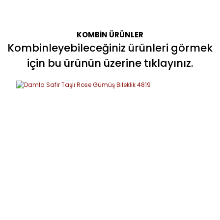
KOMBİN ÜRÜNLER
Bu ürüne ilk yorumu siz yapın!
Kombinleyebileceğiniz ürünleri görmek
için bu ürünün üzerine tıklayınız.
Yorum Yaz