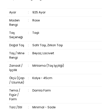
Ayar
:
925 Ayar
Maden
:
Rose
Rengi
Taş
:
Taşlı
Seçeneği
Doğal Taş
:
Safir Taşı, Zirkon Taşı
Taş / Mine
:
Beyaz, Lacivert
Rengi
Zanaat /
:
Mıhlama (Taş İşçiliği)
İşçilik
Ölçü (Çap
:
Kolye - 45cm
/ Uzunluk)
Tema /
:
Damla Form
Figür /
Form
Tarz /Stil
:
Minimal - Sade