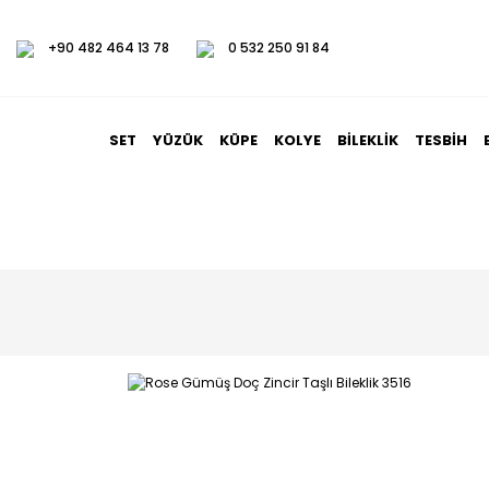
+90 482 464 13 78
0 532 250 91 84
SET
YÜZÜK
KÜPE
KOLYE
BILEKLIK
TESBIH