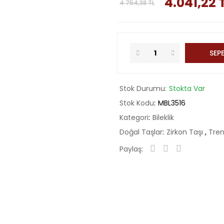
4.041,22 
4.754,38 TL
SEPE
Stok Durumu
Stokta Var
Stok Kodu
MBL3516
Kategori
Bileklik
Doğal Taşlar
Zirkon Taşı
,
Tren
Paylaş: