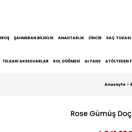
BROŞ
ŞAHMERAN BILEKLIK
ANAHTARLIK
ZINCIR
SAÇ TOKASI
TELKARI AKSESUARLAR
KOL DÜĞMESI
ALYANS
ATÖLYEDEN 
Anasayfa
Rose Gümüş Doç Zi