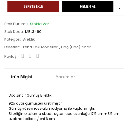
SEPETE EKLE
HEMEN AL
Stok Durumu
Stokta Var
Stok Kodu
MBL3490
Kategori
Bileklik
Etiketler
Trend Takı Modelleri
,
Doç (Doc) Zincir
Paylaş:
Ürün Bilgisi
Yorumlar
Doc Zincir Gümüş Bileklik
925 ayar gümüşten üretilmiştir.
Gümüş yüzeyi rose altın rodyumu ile kaplanmıştır.
Bilekliğin ortalama ebadı: uçtan uca uzunluğu 17,5 cm + 3,5 cm
uzatma halkası / eni 6 cm.