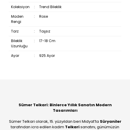
Koleksiyon
:
Trend Bileklik
Maden
:
Rose
Rengi
Tarz
:
Taşsız
Bileklik
:
17-18 Cm
Uzunluğu
Ayar
:
925 Ayar
Bu ürüne ilk yorumu siz yapın!
Yorum Yaz
Sümer Telkari: Binlerce Yıllık Sanatın Modern
Tasarımları
Sümer Telkari olarak, 15. yüzyıldan beri Midyat’ta
Süryaniler
tarafından icra edilen kadim
Telkari
sanatını, günümüzün