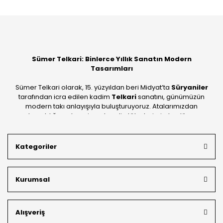
Sümer Telkari: Binlerce Yıllık Sanatın Modern
Tasarımları
Sümer Telkari olarak, 15. yüzyıldan beri Midyat’ta
Süryaniler
tarafından icra edilen kadim
Telkari
sanatını, günümüzün
modern takı anlayışıyla buluşturuyoruz. Atalarımızdan
devraldığımız bu mirası; kendi atölyelerimizde, dünya
standartlarında
925 ayar gümüş
kalitesiyle üretiyoruz.
Mardin’in tarihi dokusunu yansıtan geleneksel işlemeleri, her
Kategoriler
bütçeye uygun
indirimli gümüş fiyatları
ve
ücretsiz
kargo avantajı
ile kapınıza getiriyoruz. Kendi bünyemizdeki
üretim gücümüzle, hem özel koleksiyonlarımızı hem de
Kurumsal
müşterilerimizin özel siparişlerini benzersiz bir titizlikle
hazırlıyor; köklü geçmişimizi geleceğin takı modasına
güvenle taşıyoruz.
Alışveriş