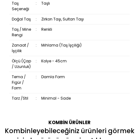
Taş
:
Taşlı
Seçeneği
Doğal Taş
:
Zirkon Taşı, Sultan Taşı
Taş / Mine
:
Renkli
Rengi
Zanaat /
:
Mıhlama (Taş İşçiliği)
İşçilik
Ölçü (Çap
:
Kolye - 45cm
/ Uzunluk)
Tema /
:
Damla Form
Figür /
Form
Tarz /Stil
:
Minimal - Sade
KOMBİN ÜRÜNLER
Bu ürüne ilk yorumu siz yapın!
Kombinleyebileceğiniz ürünleri görmek