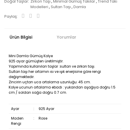
Doğal Taşlar
Zirkon Taşı
,
Minimal Gümüş Takılar
,
Trend Takı
Modelleri
,
Sultan Taşı
,
Damla
Paylaş:
Ürün Bilgisi
Yorumlar
Mini Damla Gümüş Kolye
925 ayar gümüşten üretilmiştir.
Yapımında kullanılan taşlar :sultan ve zirkon taşı.
Sultan taşı her ortamın ısı ve ışık enerjisine göre rengi
değişmektedir.
Zincirin uçtan uca ortalama uzunluğu: 45 cm.
Kolye ucunun ortalama ebadı : yukarıdan aşağıya doğru 1.5
cm / soldan sağa doğru 0.7 cm.
Ayar
:
925 Ayar
Maden
:
Rose
Rengi