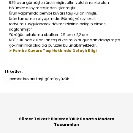
925 ayar gümüşten üretilmiştir , altın yaldızlı renkte olan
bölümler alloy metalinden işlenmiştir.
Ürün yapımında pembe kuvars taşı kullanılmıştır.
Ürün tamamen el yapımıdır. Gümüş yüzeyi oksit
rodyumu uygulanarak dövme izlerinin belirgin olması
sağlanmıştır.
Yüzüğün ortalama ebatları : 2,5 cm x 2,2 cm
NOT : Üründe kullanılan taş el kesimi olduğundan dolayı taşta
çok minimal olsa da pürüzler bulunabilmektedir.
➤ Pembe Kuvars Taşı Hakkında Detaylı Bilgi
Etiketler :
Bu ürüne ilk yorumu siz yapın!
pembe kuvars taşlı gümüş yüzük
Yorum Yaz
Sümer Telkari: Binlerce Yıllık Sanatın Modern
Tasarımları