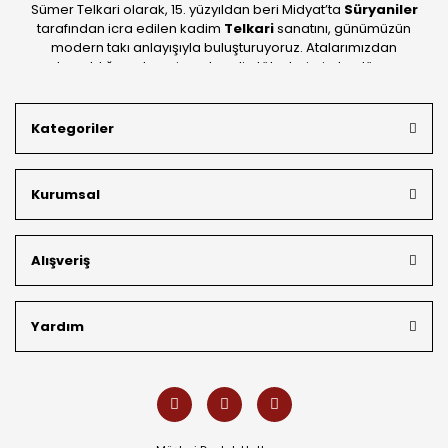
Sümer Telkari olarak, 15. yüzyıldan beri Midyat’ta
Süryaniler
tarafından icra edilen kadim
Telkari
sanatını, günümüzün
modern takı anlayışıyla buluşturuyoruz. Atalarımızdan
devraldığımız bu mirası; kendi atölyelerimizde, dünya
standartlarında
925 ayar gümüş
kalitesiyle üretiyoruz.
Mardin’in tarihi dokusunu yansıtan geleneksel işlemeleri, her
Kategoriler
bütçeye uygun
indirimli gümüş fiyatları
ve
ücretsiz
kargo avantajı
ile kapınıza getiriyoruz. Kendi bünyemizdeki
üretim gücümüzle, hem özel koleksiyonlarımızı hem de
Kurumsal
müşterilerimizin özel siparişlerini benzersiz bir titizlikle
hazırlıyor; köklü geçmişimizi geleceğin takı modasına
güvenle taşıyoruz.
Alışveriş
Yardım